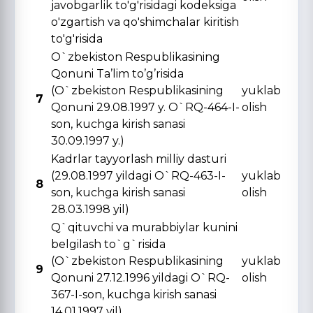
javobgarlik to'g'risidagi kodeksiga
o'zgartish va qo'shimchalar kiritish
to'g'risida
O`zbekiston Respublikasining
Qonuni Ta’lim to’g’risida
(O`zbekiston Respublikasining
yuklab
7
Qonuni 29.08.1997 y. O`RQ-464-I-
olish
son, kuchga kirish sanasi
30.09.1997 y.)
Kadrlar tayyorlash milliy dasturi
(29.08.1997 yildagi O`RQ-463-I-
yuklab
8
son, kuchga kirish sanasi
olish
28.03.1998 yil)
Q`qituvchi va murabbiylar kunini
belgilash to`g`risida
(O`zbekiston Respublikasining
yuklab
9
Qonuni 27.12.1996 yildagi O`RQ-
olish
367-I-son, kuchga kirish sanasi
14.01.1997 yil)