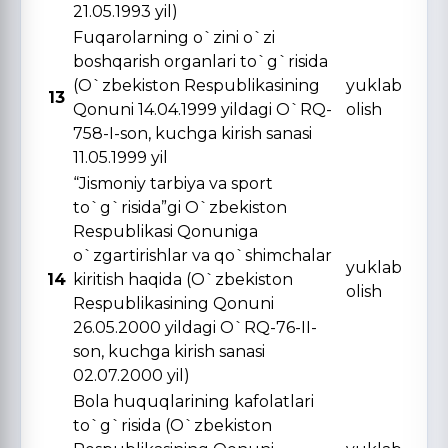
21.05.1993 yil)
Fuqarolarning o`zini o`zi
boshqarish organlari to`g`risida
(O`zbekiston Respublikasining
yuklab
13
Qonuni 14.04.1999 yildagi O`RQ-
olish
758-I-son, kuchga kirish sanasi
11.05.1999 yil
“Jismoniy tarbiya va sport
to`g`risida”gi O`zbekiston
Respublikasi Qonuniga
o`zgartirishlar va qo`shimchalar
yuklab
14
kiritish haqida (O`zbekiston
olish
Respublikasining Qonuni
26.05.2000 yildagi O`RQ-76-II-
son, kuchga kirish sanasi
02.07.2000 yil)
Bola huquqlarining kafolatlari
to`g`risida (O`zbekiston