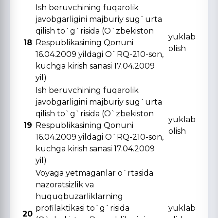
Ish beruvchining fuqarolik
javobgarligini majburiy sug`urta
qilish to`g`risida (O`zbekiston
yuklab
18
Respublikasining Qonuni
olish
16.04.2009 yildagi O`RQ-210-son,
kuchga kirish sanasi 17.04.2009
yil)
Ish beruvchining fuqarolik
javobgarligini majburiy sug`urta
qilish to`g`risida (O`zbekiston
yuklab
19
Respublikasining Qonuni
olish
16.04.2009 yildagi O`RQ-210-son,
kuchga kirish sanasi 17.04.2009
yil)
Voyaga yetmaganlar o`rtasida
nazoratsizlik va
huquqbuzarliklarning
profilaktikasi to`g`risida
yuklab
20