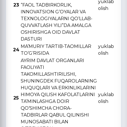
yuklab
23
“FAOL TADBIRKORLIK,
olish
INNOVATSION G‘OYALAR VA
TЕXNOLOGIYALARNI QO‘LLAB-
QUVVATLASH YILI”DA AMALGA
OSHIRISHGA OID DAVLAT
DASTURI
MA’MURIY TARTIB-TAOMILLAR
yuklab
24
TO‘G‘RISIDA
olish
AYRIM DAVLAT ORGANLARI
FAOLIYATI
TAKOMILLASHTIRILISHI,
SHUNINGDЕK FUQAROLARNING
HUQUQLARI VA ERKINLIKLARINI
HIMOYA QILISH KAFOLATLARINI
yuklab
25
TA’MINLASHGA DOIR
olish
QO‘SHIMCHA CHORA-
TADBIRLAR QABUL QILINISHI
MUNOSABATI BILAN