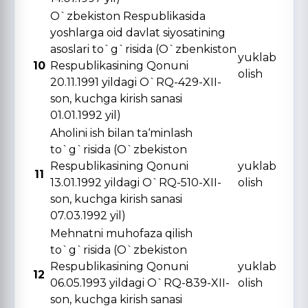
O`zbekiston Respublikasida
yoshlarga oid davlat siyosatining
asoslari to`g`risida (O`zbenkiston
yuklab
10
Respublikasining Qonuni
olish
20.11.1991 yildagi O`RQ-429-XII-
son, kuchga kirish sanasi
01.01.1992 yil)
Aholini ish bilan ta‘minlash
to`g`risida (O`zbekiston
Respublikasining Qonuni
yuklab
11
13.01.1992 yildagi O`RQ-510-XII-
olish
son, kuchga kirish sanasi
07.03.1992 yil)
Mehnatni muhofaza qilish
to`g`risida (O`zbekiston
Respublikasining Qonuni
yuklab
12
06.05.1993 yildagi O`RQ-839-XII-
olish
son, kuchga kirish sanasi