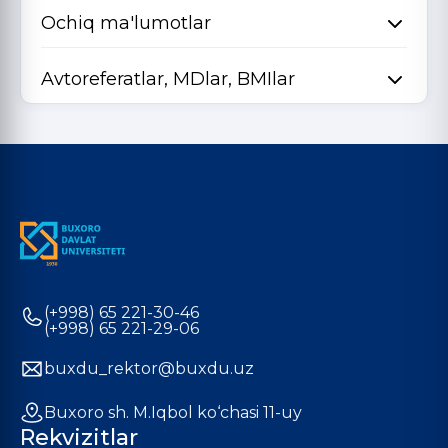
Ochiq ma'lumotlar
Avtoreferatlar, MDlar, BMIlar
(+998) 65 221-30-46
(+998) 65 221-29-06
buxdu_rektor@buxdu.uz
Buxoro sh. M.Iqbol ko‘chasi 11-uy
Rekvizitlar