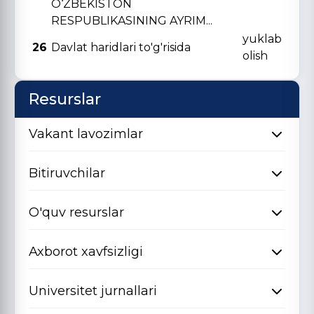
O‘ZBЕKISTON
RЕSPUBLIKASINING AYRIM...
yuklab
26
Davlat haridlari to'g'risida
olish
Resurslar
Vakant lavozimlar
Bitiruvchilar
O'quv resurslar
Axborot xavfsizligi
Universitet jurnallari