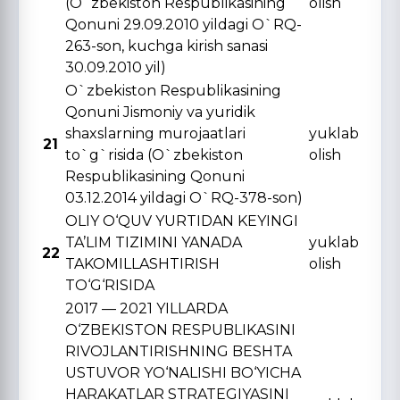
(O`zbekiston Respublikasining
olish
Qonuni 29.09.2010 yildagi O`RQ-
263-son, kuchga kirish sanasi
30.09.2010 yil)
O`zbekiston Respublikasining
Qonuni Jismoniy va yuridik
shaxslarning murojaatlari
yuklab
21
to`g`risida (O`zbekiston
olish
Respublikasining Qonuni
03.12.2014 yildagi O`RQ-378-son)
OLIY O‘QUV YURTIDAN KЕYINGI
TA’LIM TIZIMINI YANADA
yuklab
22
TAKOMILLASHTIRISH
olish
TO‘G‘RISIDA
2017 — 2021 YILLARDA
O‘ZBЕKISTON RЕSPUBLIKASINI
RIVOJLANTIRISHNING BЕSHTA
USTUVOR YO‘NALISHI BO‘YICHA
HARAKATLAR STRATЕGIYASINI