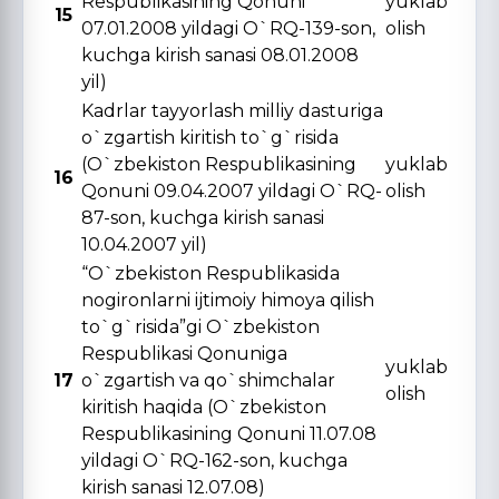
Respublikasining Qonuni
yuklab
15
07.01.2008 yildagi O`RQ-139-son,
olish
kuchga kirish sanasi 08.01.2008
yil)
Kadrlar tayyorlash milliy dasturiga
o`zgartish kiritish to`g`risida
(O`zbekiston Respublikasining
yuklab
16
Qonuni 09.04.2007 yildagi O`RQ-
olish
87-son, kuchga kirish sanasi
10.04.2007 yil)
“O`zbekiston Respublikasida
nogironlarni ijtimoiy himoya qilish
to`g`risida”gi O`zbekiston
Respublikasi Qonuniga
yuklab
17
o`zgartish va qo`shimchalar
olish
kiritish haqida (O`zbekiston
Respublikasining Qonuni 11.07.08
yildagi O`RQ-162-son, kuchga
kirish sanasi 12.07.08)