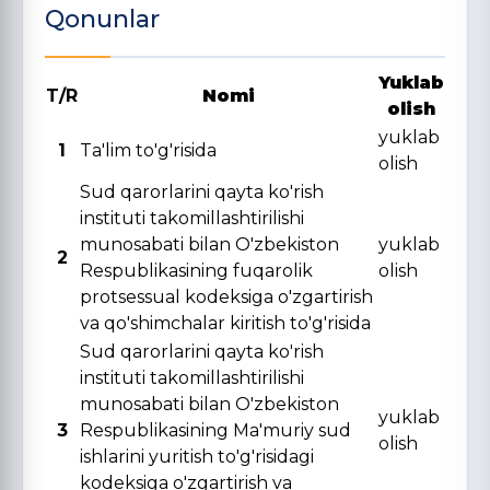
Qonunlar
Yuklab
T/R
Nomi
olish
yuklab
1
Ta'lim to'g'risida
olish
Sud qarorlarini qayta ko'rish
instituti takomillashtirilishi
munosabati bilan O'zbekiston
yuklab
2
Respublikasining fuqarolik
olish
protsessual kodeksiga o'zgartirish
va qo'shimchalar kiritish to'g'risida
Sud qarorlarini qayta ko'rish
instituti takomillashtirilishi
munosabati bilan O'zbekiston
yuklab
3
Respublikasining Ma'muriy sud
olish
ishlarini yuritish to'g'risidagi
kodeksiga o'zgartirish va