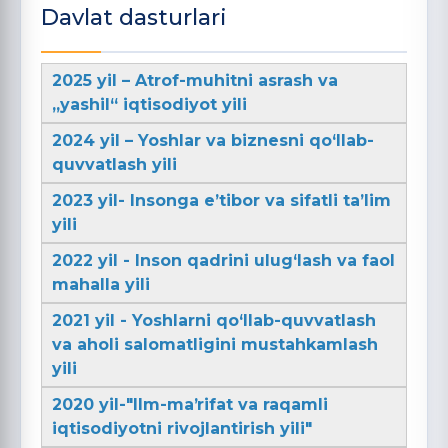
Davlat dasturlari
2025 yil – Atrof-muhitni asrash va
„yashil“ iqtisodiyot yili
2024 yil – Yoshlar va biznesni qo‘llab-
quvvatlash yili
2023 yil- Insonga e’tibor va sifatli ta’lim
yili
2022 yil - Inson qadrini ulug‘lash va faol
mahalla yili
2021 yil - Yoshlarni qo‘llab-quvvatlash
va aholi salomatligini mustahkamlash
yili
2020 yil-"Ilm-maʼrifat va raqamli
iqtisodiyotni rivojlantirish yili"