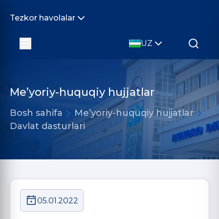
Tezkor havolalar
UZ
Me’yoriy-huquqiy hujjatlar
Bosh sahifa
Me’yoriy-huquqiy hujjatlar
Davlat dasturlari
05.01.2022