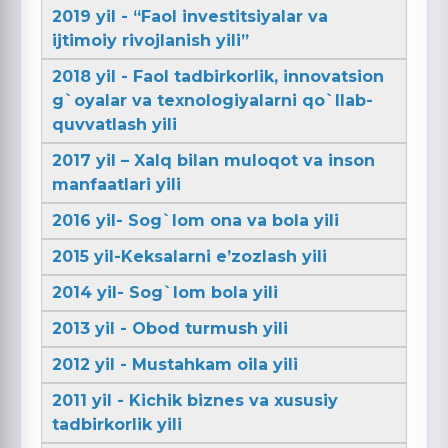
2019 yil - “Faol investitsiyalar va
ijtimoiy rivojlanish yili”
2018 yil - Faol tadbirkorlik, innovatsion
g`oyalar va texnologiyalarni qo`llab-
quvvatlash yili
2017 yil – Xalq bilan muloqot va inson
manfaatlari yili
2016 yil- Sog`lom ona va bola yili
2015 yil-Keksalarni e’zozlash yili
2014 yil- Sog`lom bola yili
2013 yil - Obod turmush yili
2012 yil - Mustahkam oila yili
2011 yil - Kichik biznes va xususiy
tadbirkorlik yili