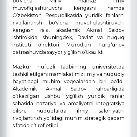
bo‘yicha Milliy markaz ilmiy
muvofiqlashtiruvchi kengashi hamda
O‘zbekiston Respublikasida yuridik fanlarni
rivojlantirish bo‘yicha muvofiqlashtiruvchi
kengash raisi, akademik Akmal Saidov
ishtirokida, shuningdek, Davlat va huquq
instituti direktori Murodjon Turg‘unov
qatnashuvida sayyor yig‘ilish o‘tkazildi.
Mazkur nufuzli tadbirning universitetda
tashkil etilgani mamlakatimiz ilmiy va huquqiy
hayotidagi muhim voqealardan biri bo‘ldi.
Akademik Akmal Saidov rahbarligida
o‘tkazilgan ushbu yig‘ilish yuridik fanlar
sohasida nazariya va amaliyotni integratsiya
qilish, hududlarda ilmiy salohiyatni
rivojlantirish yo‘lidagi muhim strategik qadam
sifatida e’tirof etildi.