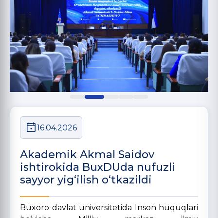
16.04.2026
Akademik Akmal Saidov
ishtirokida BuxDUda nufuzli
sayyor yig‘ilish o‘tkazildi
Buxoro davlat universitetida Inson huquqlari