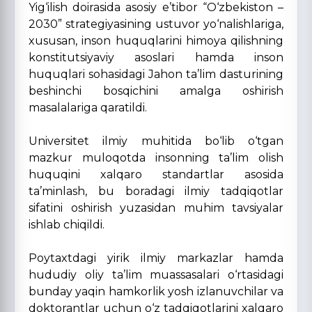
Yig‘ilish doirasida asosiy e’tibor “O‘zbekiston –
2030” strategiyasining ustuvor yo‘nalishlariga,
xususan, inson huquqlarini himoya qilishning
konstitutsiyaviy asoslari hamda inson
huquqlari sohasidagi Jahon ta’lim dasturining
beshinchi bosqichini amalga oshirish
masalalariga qaratildi.
Universitet ilmiy muhitida bo‘lib o‘tgan
mazkur muloqotda insonning ta’lim olish
huquqini xalqaro standartlar asosida
ta’minlash, bu boradagi ilmiy tadqiqotlar
sifatini oshirish yuzasidan muhim tavsiyalar
ishlab chiqildi.
Poytaxtdagi yirik ilmiy markazlar hamda
hududiy oliy ta’lim muassasalari o‘rtasidagi
bunday yaqin hamkorlik yosh izlanuvchilar va
doktorantlar uchun o‘z tadqiqotlarini xalqaro