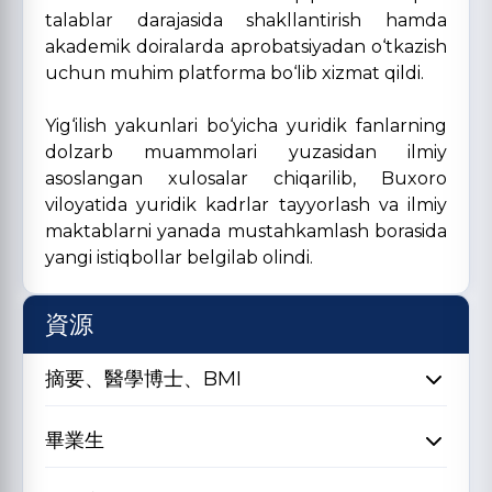
talablar darajasida shakllantirish hamda
akademik doiralarda aprobatsiyadan o‘tkazish
uchun muhim platforma bo‘lib xizmat qildi.
Yig‘ilish yakunlari bo‘yicha yuridik fanlarning
dolzarb muammolari yuzasidan ilmiy
asoslangan xulosalar chiqarilib, Buxoro
viloyatida yuridik kadrlar tayyorlash va ilmiy
maktablarni yanada mustahkamlash borasida
yangi istiqbollar belgilab olindi.
資源
摘要、醫學博士、BMI
畢業生