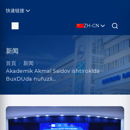
快速链接
ZH-CN
新闻
首頁
新闻
Akademik Akmal Saidov ishtirokida
BuxDUda nufuzli…