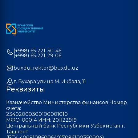
(+998) 65 221-30-46
(+998) 65 221-29-06
buxdu_rektor@buxdu.uz
г. Бухара улица М. Икбала, 11
Реквизиты
Казначейство Министерства финансов Номер
счета:
23402000300100001010
МФО: 00014 ИНН: 201122919
Центральный банк Республики Узбекистан г.
Ташкент
(БГУ: 400910860064017094100350004)