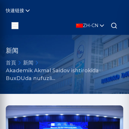
快速链接
ZH-CN
新闻
首頁
新闻
Akademik Akmal Saidov ishtirokida
BuxDUda nufuzli…