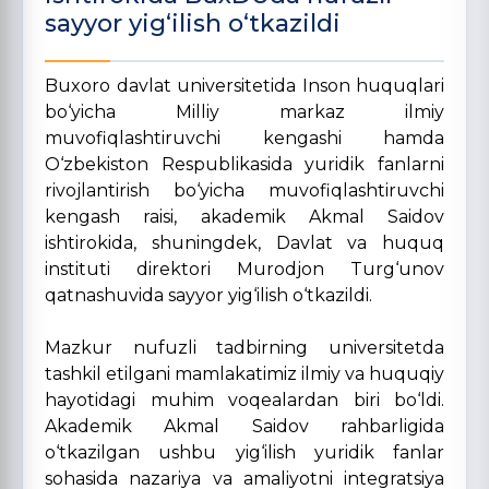
sayyor yig‘ilish o‘tkazildi
Buxoro davlat universitetida Inson huquqlari
bo‘yicha Milliy markaz ilmiy
muvofiqlashtiruvchi kengashi hamda
O‘zbekiston Respublikasida yuridik fanlarni
rivojlantirish bo‘yicha muvofiqlashtiruvchi
kengash raisi, akademik Akmal Saidov
ishtirokida, shuningdek, Davlat va huquq
instituti direktori Murodjon Turg‘unov
qatnashuvida sayyor yig‘ilish o‘tkazildi.
Mazkur nufuzli tadbirning universitetda
tashkil etilgani mamlakatimiz ilmiy va huquqiy
hayotidagi muhim voqealardan biri bo‘ldi.
Akademik Akmal Saidov rahbarligida
o‘tkazilgan ushbu yig‘ilish yuridik fanlar
sohasida nazariya va amaliyotni integratsiya