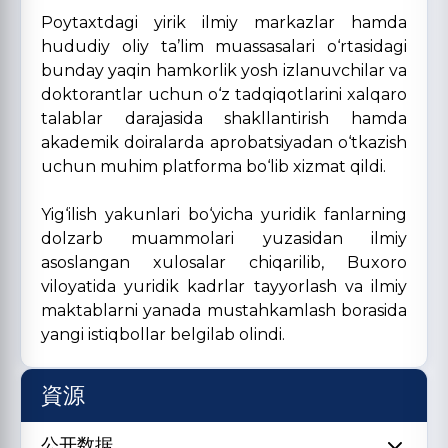
Poytaxtdagi yirik ilmiy markazlar hamda
hududiy oliy ta’lim muassasalari o‘rtasidagi
bunday yaqin hamkorlik yosh izlanuvchilar va
doktorantlar uchun o‘z tadqiqotlarini xalqaro
talablar darajasida shakllantirish hamda
akademik doiralarda aprobatsiyadan o‘tkazish
uchun muhim platforma bo‘lib xizmat qildi.
Yig‘ilish yakunlari bo‘yicha yuridik fanlarning
dolzarb muammolari yuzasidan ilmiy
asoslangan xulosalar chiqarilib, Buxoro
viloyatida yuridik kadrlar tayyorlash va ilmiy
maktablarni yanada mustahkamlash borasida
yangi istiqbollar belgilab olindi.
資源
公开数据