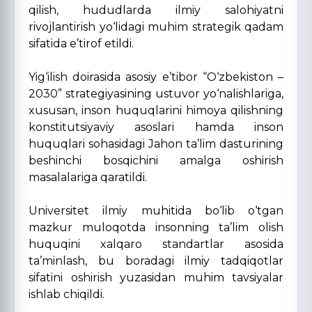
qilish, hududlarda ilmiy salohiyatni
rivojlantirish yo‘lidagi muhim strategik qadam
sifatida e’tirof etildi.
Yig‘ilish doirasida asosiy e’tibor “O‘zbekiston –
2030” strategiyasining ustuvor yo‘nalishlariga,
xususan, inson huquqlarini himoya qilishning
konstitutsiyaviy asoslari hamda inson
huquqlari sohasidagi Jahon ta’lim dasturining
beshinchi bosqichini amalga oshirish
masalalariga qaratildi.
Universitet ilmiy muhitida bo‘lib o‘tgan
mazkur muloqotda insonning ta’lim olish
huquqini xalqaro standartlar asosida
ta’minlash, bu boradagi ilmiy tadqiqotlar
sifatini oshirish yuzasidan muhim tavsiyalar
ishlab chiqildi.