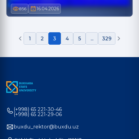
16.04.2026
856
1
2
3
4
5
...
329
(+998) 65 221-30-46
(+998) 65 221-29-06
buxdu_rektor@buxdu.uz