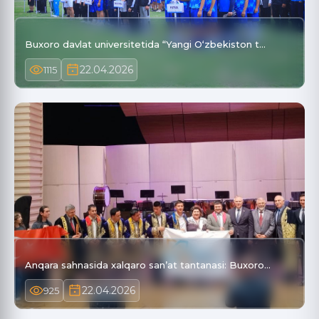
Buxoro davlat universitetida “Yangi O‘zbekiston t…
22.04.2026
1115
Anqara sahnasida xalqaro san’at tantanasi: Buxoro…
22.04.2026
925