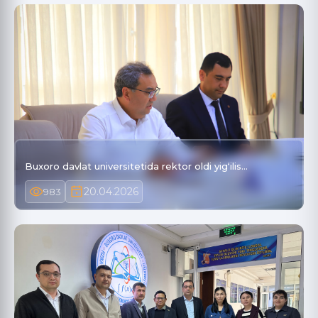
Buxoro davlat universitetida rektor oldi yig‘ilis…
20.04.2026
983