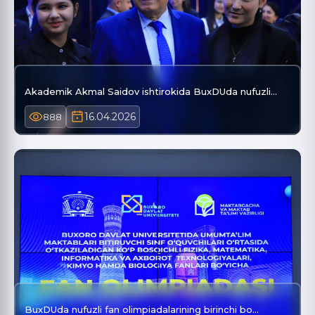
Akademik Akmal Saidov ishtirokida BuxDUda nufuzli…
16.04.2026
888
BuxDUda nufuzli fan olimpiadalarining birinchi bo…