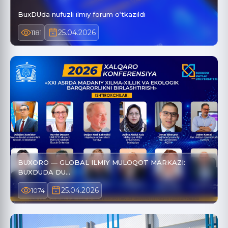
BuxDUda nufuzli ilmiy forum o‘tkazildi
25.04.2026
1181
BUXORO — GLOBAL ILMIY MULOQOT MARKAZI:
BUXDUDA DU…
25.04.2026
1074