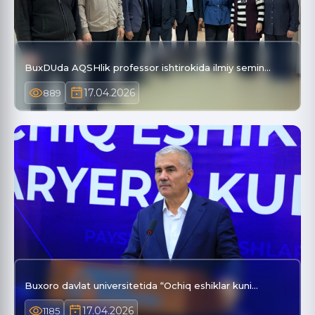
BuxDUda AQSHlik professor ishtirokida ilmiy semin…
17.04.2026
889
Buxoro davlat universitetida “Ochiq eshiklar kuni…
17.04.2026
1185