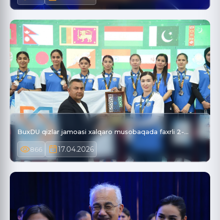
BuxDU qizlar jamoasi xalqaro musobaqada faxrli 2-…
17.04.2026
866