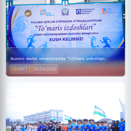
Buxoro davlat universitetida “To‘maris izdoshlari…
24.04.2026
1137