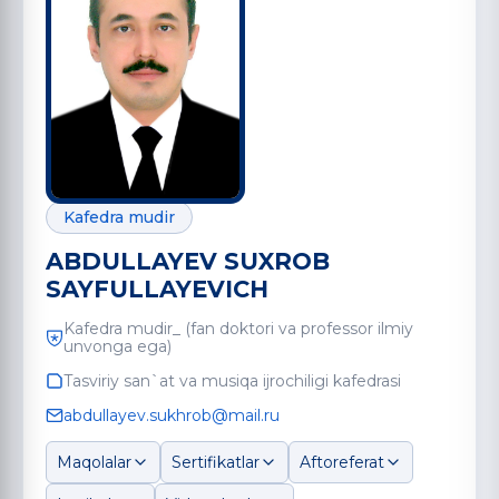
Kafedra mudir
ABDULLAYEV SUXROB
SAYFULLAYEVICH
Kafedra mudir_ (fan doktori va professor ilmiy
unvonga ega)
Tasviriy san`at va musiqa ijrochiligi kafedrasi
abdullayev.sukhrob@mail.ru
Maqolalar
Sertifikatlar
Aftoreferat