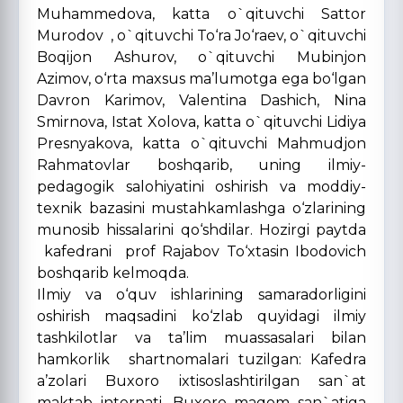
Muhammedova, katta o`qituvchi Sattor
Murodov , o`qituvchi To‘ra Jo‘raev, o`qituvchi
Boqijon Ashurov, o`qituvchi Mubinjon
Azimov, o‘rta maxsus ma’lumotga ega bo‘lgan
Davron Karimov, Valentina Dashich, Nina
Smirnova, Istat Xolova, katta o`qituvchi Lidiya
Presnyakova, katta o`qituvchi Mahmudjon
Rahmatovlar boshqarib, uning ilmiy-
pedagogik salohiyatini oshirish va moddiy-
texnik bazasini mustahkamlashga o‘zlarining
munosib hissalarini qo‘shdilar. Hozirgi paytda
kafedrani prof Rajabov To‘xtasin Ibodovich
boshqarib kelmoqda.
Ilmiy va o‘quv ishlarining samaradorligini
oshirish maqsadini ko‘zlab quyidagi ilmiy
tashkilotlar va ta’lim muassasalari bilan
hamkorlik shartnomalari tuzilgan: Kafedra
a’zolari Buxoro ixtisoslashtirilgan san`at
maktab internati, Buxoro maqom san`atiga