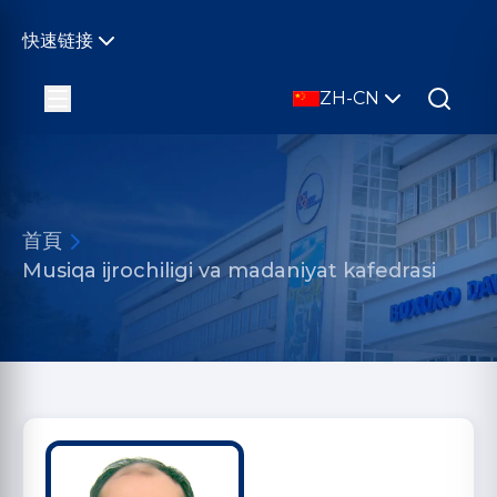
快速链接
ZH-CN
首頁
Musiqa ijrochiligi va madaniyat kafedrasi