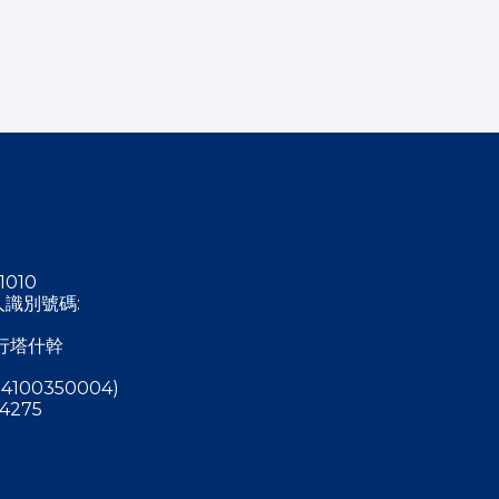
1010
稅人識別號碼:
行塔什幹
4100350004)
4275