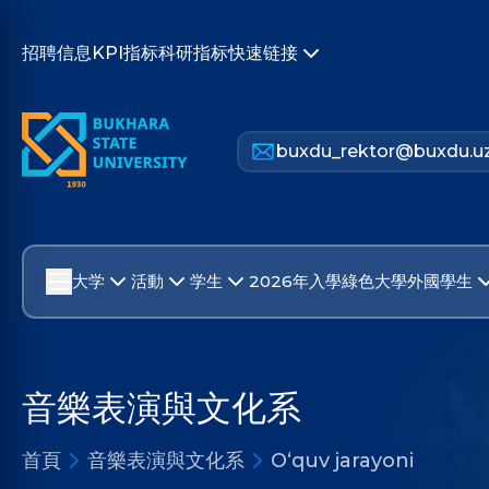
招聘信息
KPI指标
科研指标
快速链接
buxdu_rektor@buxdu.u
大学
活動
学生
2026年入學
綠色大學
外國學生
音樂表演與文化系
首頁
音樂表演與文化系
O‘quv jarayoni