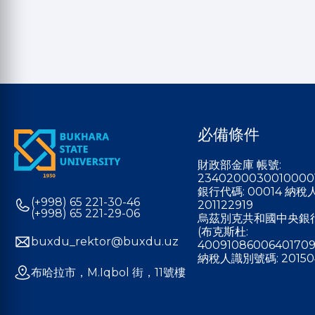
必備條件
財政部金庫 帳號:
2340200030010000
銀行代碼: 00014 納
(+998) 65 221-30-46
201122919
(+998) 65 221-29-06
烏茲別克共和國中央銀
(布克斯杜:
buxdu_rektor@buxdu.uz
40091086006401709
納稅人識別號碼: 20150
布哈拉市，M.Iqbol 街，11號樓