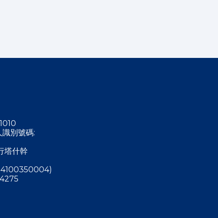
1010
稅人識別號碼:
行塔什幹
4100350004)
4275