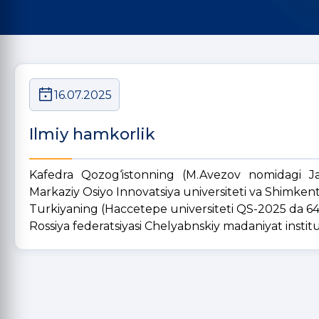
16.07.2025
Ilmiy hamkorlik
Kafedra Qozog‘istonning (M.Avezov nomidagi Ja
Markaziy Osiyo Innovatsiya universiteti va Shimkent 
Turkiyaning (Haccetepe universiteti QS-2025 da 64
Rossiya federatsiyasi Chelyabnskiy madaniyat institut