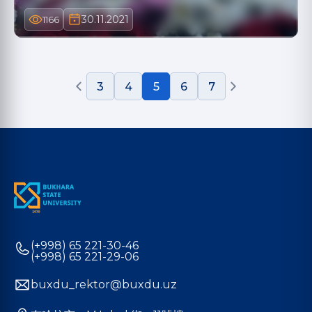
30.11.2021
1166
3
4
5
6
7
(+998) 65 221-30-46
(+998) 65 221-29-06
buxdu_rektor@buxdu.uz