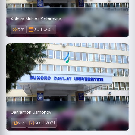
Xolova Muhiba Sobirovna
30.11.2021
781
Qahramon Usmonov
30.11.2021
765