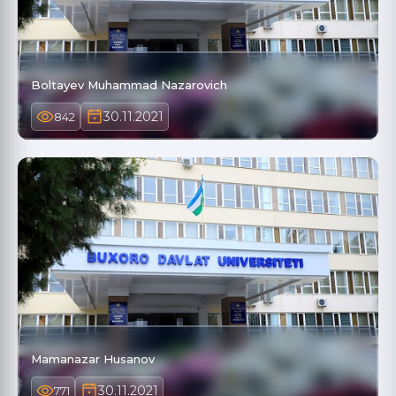
Boltayev Muhammad Nazarovich
30.11.2021
842
Mamanazar Husanov
30.11.2021
771