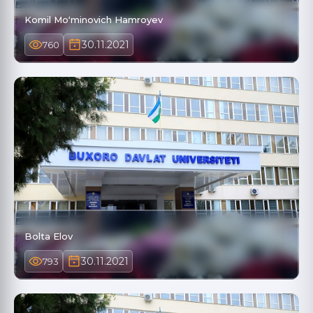
Komil Moʻminovich Hamroyev
30.11.2021
760
Bolta Elov
30.11.2021
793