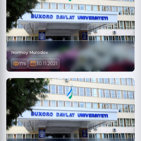
Normoy Murodov
30.11.2021
776