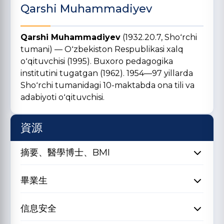
Qarshi Muhammadiyev
Qarshi Muhammadiyev
(1932.20.7, Shoʻrchi
tumani) — Oʻzbekiston Respublikasi xalq
oʻqituvchisi (1995). Buxoro pedagogika
institutini tugatgan (1962). 1954—97 yillarda
Shoʻrchi tumanidagi 10-maktabda ona tili va
adabiyoti oʻqituvchisi.
資源
摘要、醫學博士、BMI
畢業生
信息安全