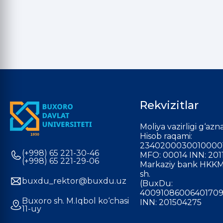
Rekvizitlar
Moliya vazirligi g‘azna
Hisob raqami:
2340200030010000
(+998) 65 221-30-46
MFO: 00014 INN: 201
(+998) 65 221-29-06
Markaziy bank HKKM
sh.
buxdu_rektor@buxdu.uz
(BuxDu:
40091086006401709
Buxoro sh. M.Iqbol ko‘chasi
INN: 201504275
11-uy