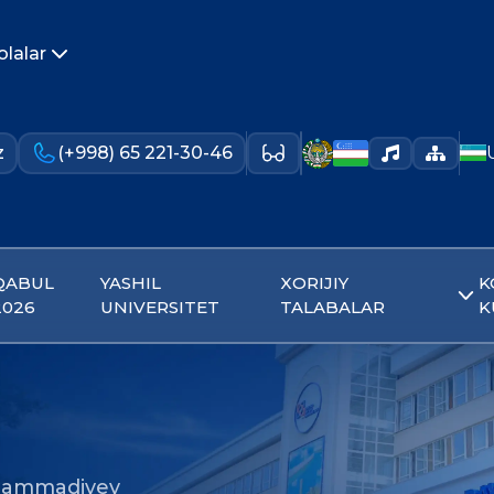
olalar
z
(+998) 65 221-30-46
QABUL
YASHIL
XORIJIY
K
2026
UNIVERSITET
TALABALAR
K
hammadiyev