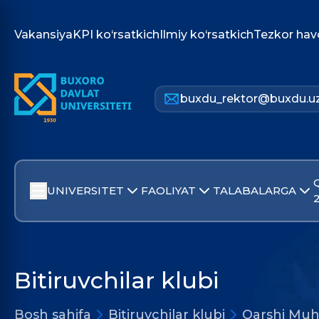
Vakansiya
KPI ko‘rsatkich
Ilmiy ko‘rsatkich
Tezkor hav
buxdu_rektor@buxdu.u
UNIVERSITET
FAOLIYAT
TALABALARGA
Bitiruvchilar klubi
Bosh sahifa
Bitiruvchilar klubi
Qarshi Mu