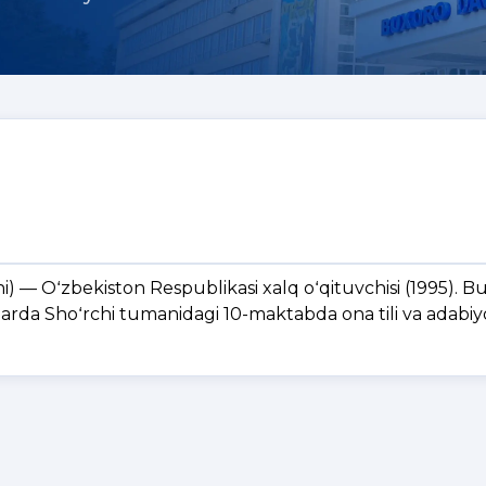
i) — Oʻzbekiston Respublikasi xalq oʻqituvchisi (1995). B
larda Shoʻrchi tumanidagi 10-maktabda ona tili va adabiy