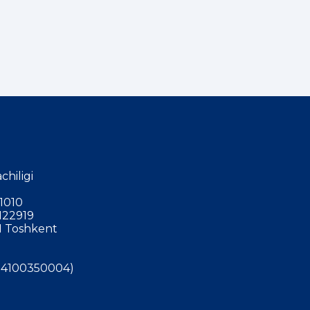
chiligi
1010
122919
 Toshkent
4100350004)