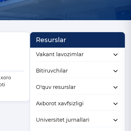
Resurslar
Vakant lavozimlar
Bitiruvchilar
uxoro
oti
O'quv resurslar
Axborot xavfsizligi
Universitet jurnallari