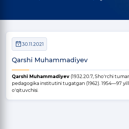
30.11.2021
Qarshi Muhammadiyev
Qarshi Muhammadiyev
(1932.20.7, Shoʻrchi tuman
pedagogika institutini tugatgan (1962). 1954—97 yil
oʻqituvchisi.