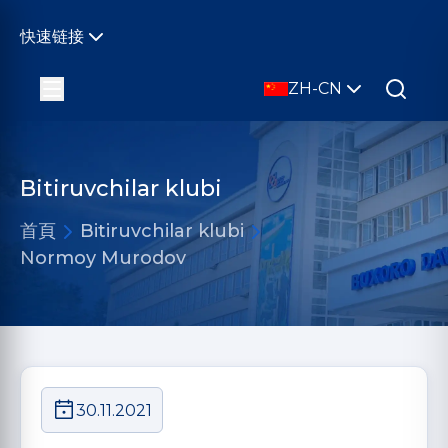
快速链接
ZH-CN
Bitiruvchilar klubi
首頁
Bitiruvchilar klubi
Normoy Murodov
30.11.2021