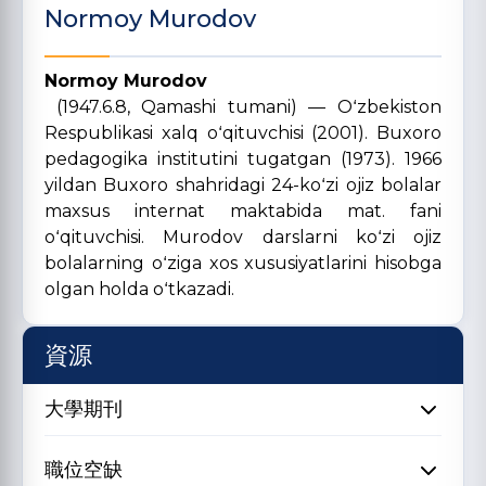
Normoy Murodov
Normoy Murodov
(1947.6.8, Qamashi tumani) — Oʻzbekiston
Respublikasi xalq oʻqituvchisi (2001). Buxoro
pedagogika institutini tugatgan (1973). 1966
yildan Buxoro shahridagi 24-koʻzi ojiz bolalar
maxsus internat maktabida mat. fani
oʻqituvchisi. Murodov darslarni koʻzi ojiz
bolalarning oʻziga xos xususiyatlarini hisobga
olgan holda oʻtkazadi.
資源
大學期刊
職位空缺