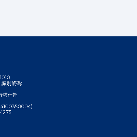
1010
稅人識別號碼:
行塔什幹
4100350004)
4275