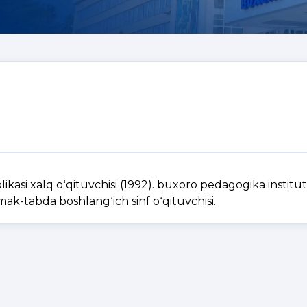
kasi xalq oʻqituvchisi (1992). buxoro pedagogika institut
mak-tabda boshlangʻich sinf oʻqituvchisi.