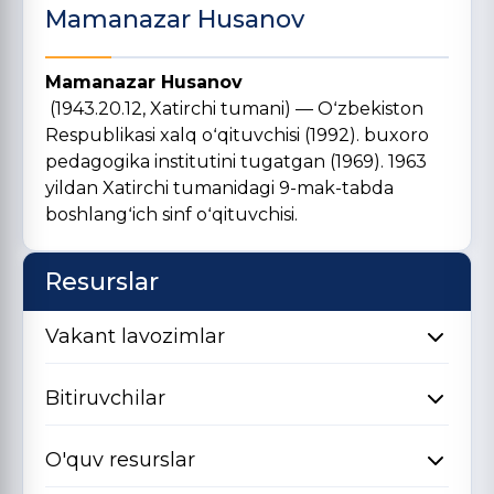
Mamanazar Husanov
Mamanazar Husanov
(1943.20.12, Xatirchi tumani) — Oʻzbekiston
Respublikasi xalq oʻqituvchisi (1992). buxoro
pedagogika institutini tugatgan (1969). 1963
yildan Xatirchi tumanidagi 9-mak-tabda
boshlangʻich sinf oʻqituvchisi.
Resurslar
Vakant lavozimlar
Bitiruvchilar
O'quv resurslar