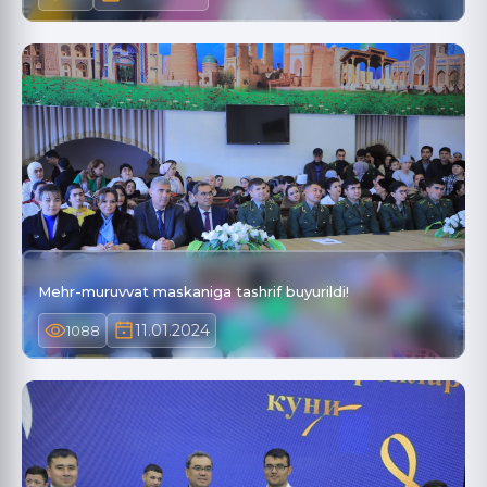
Mehr-muruvvat maskaniga tashrif buyurildi!
11.01.2024
1088