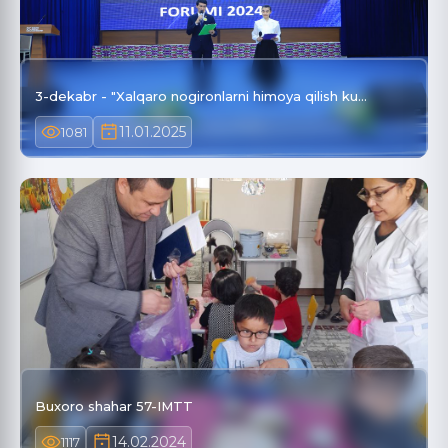
3-dekabr - "Xalqaro nogironlarni himoya qilish ku…
11.01.2025
1081
Buxoro shahar 57-IMTT
14.02.2024
1117