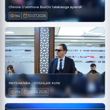
Chinora G‘ulomova BuxDU talabasiga aylandi!
10.07.2026
164
PAYSHANBA - YOSHLAR KUNI
03.04.2026
776