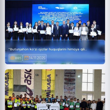
"Butunjahon ko'zi ojizlar huquqlarini himoya qili…
14.11.2025
885