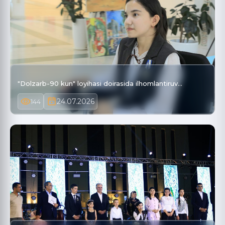
"Dolzarb-90 kun" loyihasi doirasida ilhomlantiruv…
24.07.2026
144