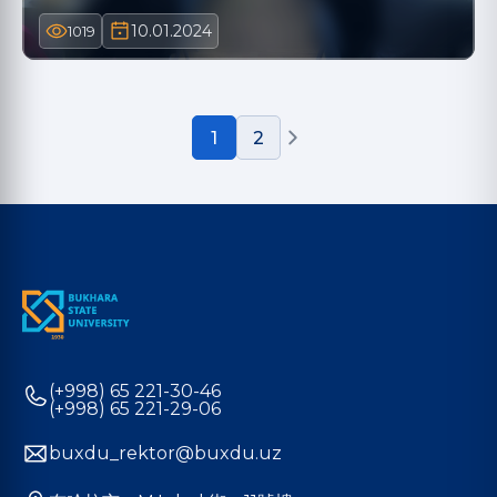
10.01.2024
1019
1
2
(+998) 65 221-30-46
(+998) 65 221-29-06
buxdu_rektor@buxdu.uz