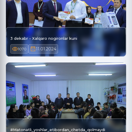
3 dekabr - Xalqaro nogironlar kuni
11.01.2024
1070
#Matonatli_yoshlar_etibordan_chetda_qolmaydi