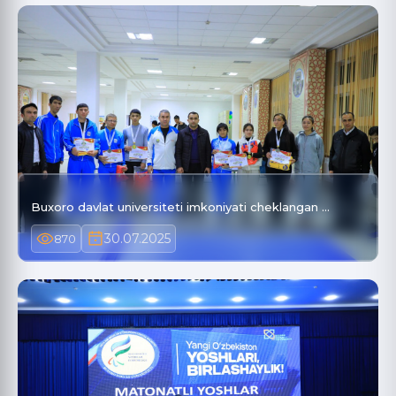
Buxoro davlat universiteti imkoniyati cheklangan …
30.07.2025
870