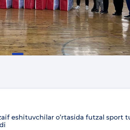
aif eshituvchilar o’rtasida futzal sport t
di