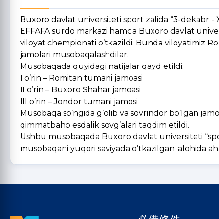
Buxoro davlat universiteti sport zalida “3-dekabr -
EFFAFA surdo markazi hamda Buxoro davlat universi
viloyat chempionati o’tkazildi. Bunda viloyatimiz 
jamolari musobaqalashdilar.
Musobaqada quyidagi natijalar qayd etildi:
I o’rin – Romitan tumani jamoasi
II o’rin – Buxoro Shahar jamoasi
III o’rin – Jondor tumani jamosi
Musobaqa so’ngida g’olib va sovrindor bo’lgan jam
qimmatbaho esdalik sovg’alari taqdim etildi.
Ushbu musobaqada Buxoro davlat universiteti “sport 
musobaqani yuqori saviyada o’tkazilgani alohida ah