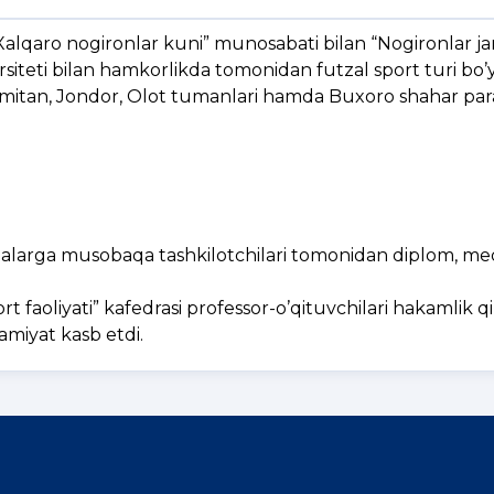
 Xalqaro nogironlar kuni” munosabati bilan “Nogironlar jam
teti bilan hamkorlikda tomonidan futzal sport turi bo’
Romitan, Jondor, Olot tumanlari hamda Buxoro shahar par
oalarga musobaqa tashkilotchilari tomonidan diplom, me
faoliyati” kafedrasi professor-o’qituvchilari hakamlik qi
amiyat kasb etdi.