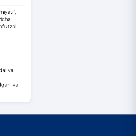
iyati”,
yicha
afutzal
dal va
lgani va