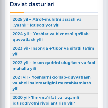
Davlat dasturlari
2025 yil – Atrof-muhitni asrash va
„yashil“ iqtisodiyot yili
2024 yil – Yoshlar va biznesni qo‘llab-
quvvatlash yili
2023 yil- Insonga e’tibor va sifatli ta’lim
yili
2022 yil - Inson qadrini ulug‘lash va faol
mahalla yili
2021 yil - Yoshlarni qo‘llab-quvvatlash
va aholi salomatligini mustahkamlash
yili
2020 yil-"Ilm-maʼrifat va raqamli
iqtisodiyotni rivojlantirish yili"