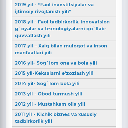
2019 yil - “Faol investitsiyalar va
ijtimoiy rivojlanish yili”
2018 yil - Faol tadbirkorlik, innovatsion
g`oyalar va texnologiyalarni qo`llab-
quvvatlash yili
2017 yil – Xalq bilan muloqot va inson
manfaatlari yili
2016 yil- Sog`lom ona va bola yili
2015 yil-Keksalarni e’zozlash yili
2014 yil- Sog`lom bola yili
2013 yil - Obod turmush yili
2012 yil - Mustahkam oila yili
2011 yil - Kichik biznes va xususiy
tadbirkorlik yili