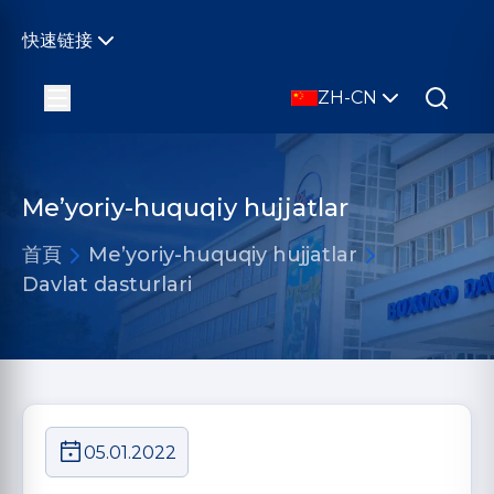
快速链接
ZH-CN
Me’yoriy-huquqiy hujjatlar
首頁
Me’yoriy-huquqiy hujjatlar
Davlat dasturlari
05.01.2022