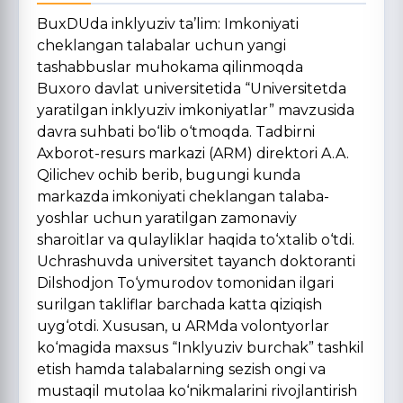
BuxDUda inklyuziv ta’lim: Imkoniyati
cheklangan talabalar uchun yangi
tashabbuslar muhokama qilinmoqda
Buxoro davlat universitetida “Universitetda
yaratilgan inklyuziv imkoniyatlar” mavzusida
davra suhbati bo‘lib o‘tmoqda. Tadbirni
Axborot-resurs markazi (ARM) direktori A.A.
Qilichev ochib berib, bugungi kunda
markazda imkoniyati cheklangan talaba-
yoshlar uchun yaratilgan zamonaviy
sharoitlar va qulayliklar haqida to‘xtalib o‘tdi.
Uchrashuvda universitet tayanch doktoranti
Dilshodjon To‘ymurodov tomonidan ilgari
surilgan takliflar barchada katta qiziqish
uyg‘otdi. Xususan, u ARMda volontyorlar
ko‘magida maxsus “Inklyuziv burchak” tashkil
etish hamda talabalarning sezish ongi va
mustaqil mutolaa ko‘nikmalarini rivojlantirish