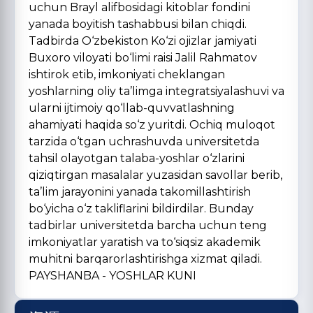
uchun Brayl alifbosidagi kitoblar fondini
yanada boyitish tashabbusi bilan chiqdi.
Tadbirda O‘zbekiston Ko‘zi ojizlar jamiyati
Buxoro viloyati bo‘limi raisi Jalil Rahmatov
ishtirok etib, imkoniyati cheklangan
yoshlarning oliy ta’limga integratsiyalashuvi va
ularni ijtimoiy qo‘llab-quvvatlashning
ahamiyati haqida so‘z yuritdi. Ochiq muloqot
tarzida o‘tgan uchrashuvda universitetda
tahsil olayotgan talaba-yoshlar o‘zlarini
qiziqtirgan masalalar yuzasidan savollar berib,
ta’lim jarayonini yanada takomillashtirish
bo‘yicha o‘z takliflarini bildirdilar. Bunday
tadbirlar universitetda barcha uchun teng
imkoniyatlar yaratish va to‘siqsiz akademik
muhitni barqarorlashtirishga xizmat qiladi.
PAYSHANBA - YOSHLAR KUNI