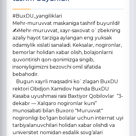
#BuxDU_yangiliklari
Mehr-muruvvat maskaniga tashrif buyurildi!
✍️Mehr-muruvvat, xayr-saxovat o`zbekning
azaliy hayot tarziga aylangan eng yuksak
odamiylik xislati sanaladi. Keksalar, nogironlar,
bemorlar holidan xabar olish, bolajonlarni
quvontirish qon-qonimizga singib,
insoniyligimizni bezovchi omil sifatida
bebahodir.
Bugun xayrli maqsadni ko`zlagan BuxDU
rektori Obidjon Xamidov hamda BuxDU
Kasaba uyushmasi raisi Baxtiyor Qobilovlar “3-
dekabr — Xalqaro nogironlar kuni”
munosabati bilan Buxoro "Muruvvat"
nogironligi bo‘lgan bolalar uchun internat uyi
tarbiyalanuvchilari holidan xabar olishdi va
universitet nomidan esdalik sovg‘alari