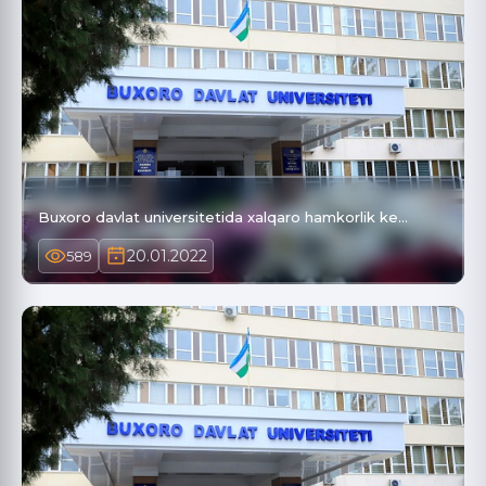
Buxoro davlat universitetida xalqaro hamkorlik ke…
20.01.2022
589