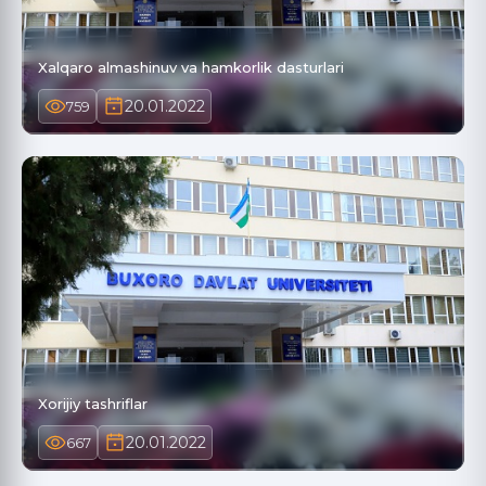
Xalqaro almashinuv va hamkorlik dasturlari
20.01.2022
759
Xorijiy tashriflar
20.01.2022
667