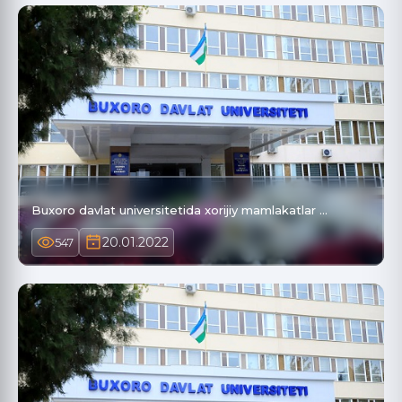
Buxoro davlat universitetida xorijiy mamlakatlar …
20.01.2022
547