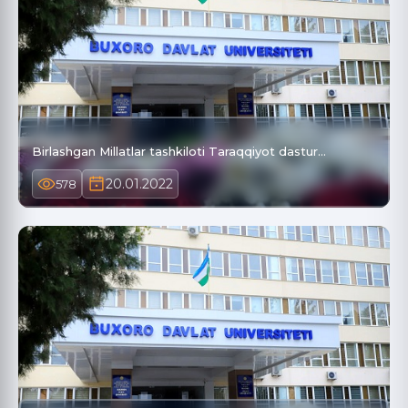
Birlashgan Millatlar tashkiloti Taraqqiyot dastur…
20.01.2022
578