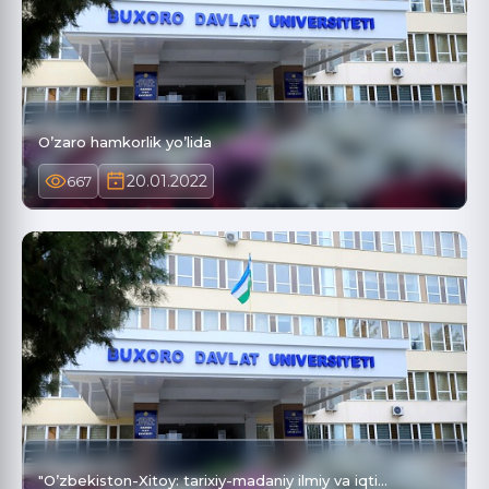
O’zaro hamkorlik yo’lida
20.01.2022
667
"O’zbekiston-Xitoy: tarixiy-madaniy ilmiy va iqti…