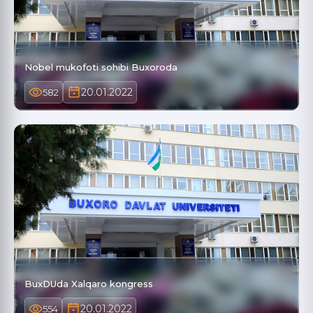
Nobel mukofoti sohibi Buxoroda
20.01.2022
582
BuxDUda Xalqaro kongress
20.01.2022
554