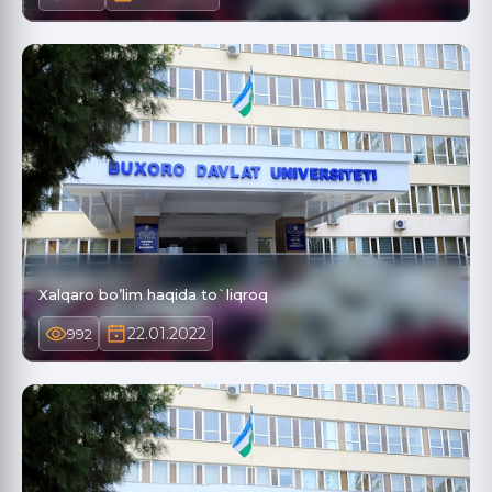
Xalqaro bo’lim haqida to`liqroq
22.01.2022
992