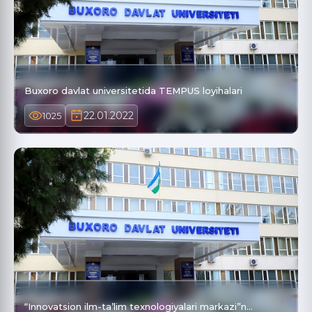
Buxoro davlat universitetida TEMPUS loyihalari
22.01.2022
1025
“Innovatsion ilm-ta’lim texnologiyalari markazi”n…