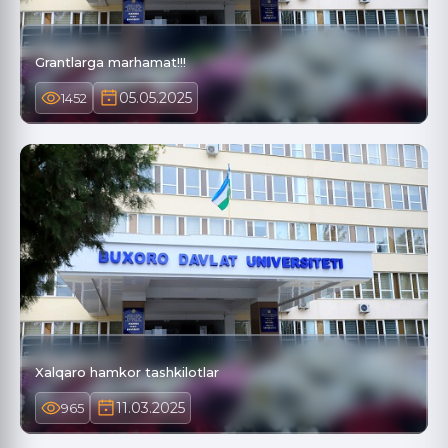
Grantlarga marhamat!!!
05.05.2025
1452
Xalqaro hamkor tashkilotlar
11.03.2025
965