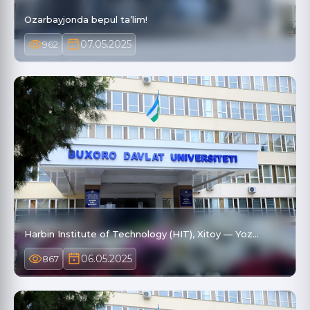
Ozarbayjonda bepul ta’lim!
07.05.2025
962
Harbin Institute of Technology (HIT), Xitoy — Yoz…
06.05.2025
867