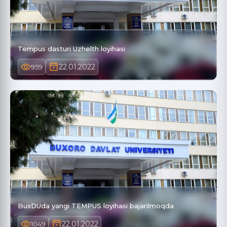
Tempus dasturi Uzhelth loyihasi
22.01.2022
959
BuxDUda yangi TEMPUS loyihasi bajarilmoqda
22.01.2022
1049