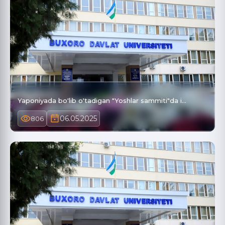
Yaponiyada bo'lib o'tadigan "Yoshlar sammiti"da i…
06.05.2025
806