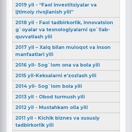
2019 yil - “Faol investitsiyalar va
ijtimoiy rivojlanish yili”
2018 yil - Faol tadbirkorlik, innovatsion
g`oyalar va texnologiyalarni qo`llab-
quvvatlash yili
2017 yil – Xalq bilan muloqot va inson
manfaatlari yili
2016 yil- Sog`lom ona va bola yili
2015 yil-Keksalarni e’zozlash yili
2014 yil- Sog`lom bola yili
2013 yil - Obod turmush yili
2012 yil - Mustahkam oila yili
2011 yil - Kichik biznes va xususiy
tadbirkorlik yili