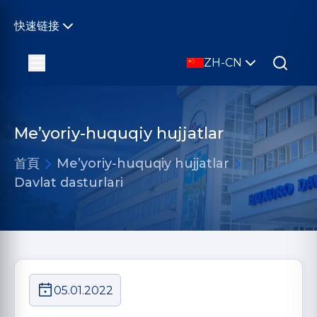
快速链接
ZH-CN
Me’yoriy-huquqiy hujjatlar
首頁
Me’yoriy-huquqiy hujjatlar
Davlat dasturlari
05.01.2022