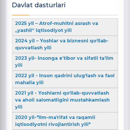
Davlat dasturlari
2025 yil – Atrof-muhitni asrash va
„yashil“ iqtisodiyot yili
2024 yil – Yoshlar va biznesni qo‘llab-
quvvatlash yili
2023 yil- Insonga e’tibor va sifatli ta’lim
yili
2022 yil - Inson qadrini ulug‘lash va faol
mahalla yili
2021 yil - Yoshlarni qo‘llab-quvvatlash
va aholi salomatligini mustahkamlash
yili
2020 yil-"Ilm-maʼrifat va raqamli
iqtisodiyotni rivojlantirish yili"