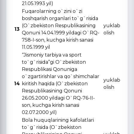
21.05.1993 yil)
Fuqarolarning o`zini o`zi
boshqarish organlari to`g`risida
(O`zbekiston Respublikasining
yuklab
13
Qonuni 14.04.1999 yildagi O`RQ-
olish
758-I-son, kuchga kirish sanasi
11.05.1999 yil
“Jismoniy tarbiya va sport
to`g`risida”gi O`zbekiston
Respublikasi Qonuniga
o`zgartirishlar va qo`shimchalar
yuklab
14
kiritish haqida (O`zbekiston
olish
Respublikasining Qonuni
26.05.2000 yildagi O`RQ-76-II-
son, kuchga kirish sanasi
02.07.2000 yil)
Bola huquqlarining kafolatlari
to`g`risida (O`zbekiston