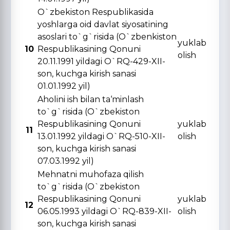
O`zbekiston Respublikasida
yoshlarga oid davlat siyosatining
asoslari to`g`risida (O`zbenkiston
yuklab
10
Respublikasining Qonuni
olish
20.11.1991 yildagi O`RQ-429-XII-
son, kuchga kirish sanasi
01.01.1992 yil)
Aholini ish bilan ta‘minlash
to`g`risida (O`zbekiston
Respublikasining Qonuni
yuklab
11
13.01.1992 yildagi O`RQ-510-XII-
olish
son, kuchga kirish sanasi
07.03.1992 yil)
Mehnatni muhofaza qilish
to`g`risida (O`zbekiston
Respublikasining Qonuni
yuklab
12
06.05.1993 yildagi O`RQ-839-XII-
olish
son, kuchga kirish sanasi