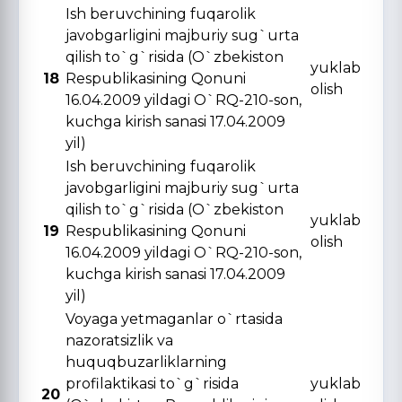
Ish beruvchining fuqarolik
javobgarligini majburiy sug`urta
qilish to`g`risida (O`zbekiston
yuklab
18
Respublikasining Qonuni
olish
16.04.2009 yildagi O`RQ-210-son,
kuchga kirish sanasi 17.04.2009
yil)
Ish beruvchining fuqarolik
javobgarligini majburiy sug`urta
qilish to`g`risida (O`zbekiston
yuklab
19
Respublikasining Qonuni
olish
16.04.2009 yildagi O`RQ-210-son,
kuchga kirish sanasi 17.04.2009
yil)
Voyaga yetmaganlar o`rtasida
nazoratsizlik va
huquqbuzarliklarning
profilaktikasi to`g`risida
yuklab
20