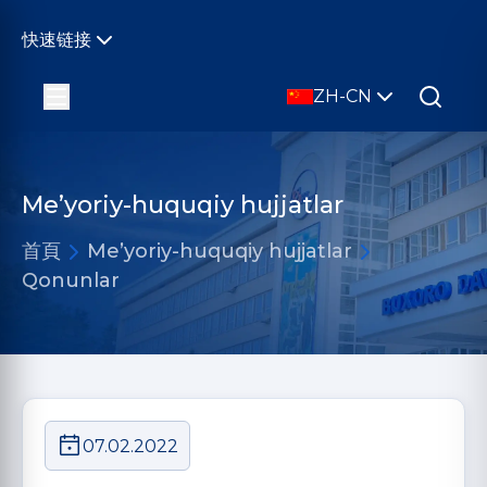
快速链接
ZH-CN
Me’yoriy-huquqiy hujjatlar
首頁
Me’yoriy-huquqiy hujjatlar
Qonunlar
07.02.2022