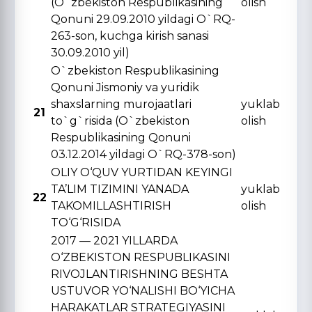
(O`zbekiston Respublikasining
olish
Qonuni 29.09.2010 yildagi O`RQ-
263-son, kuchga kirish sanasi
30.09.2010 yil)
O`zbekiston Respublikasining
Qonuni Jismoniy va yuridik
shaxslarning murojaatlari
yuklab
21
to`g`risida (O`zbekiston
olish
Respublikasining Qonuni
03.12.2014 yildagi O`RQ-378-son)
OLIY O‘QUV YURTIDAN KЕYINGI
TA’LIM TIZIMINI YANADA
yuklab
22
TAKOMILLASHTIRISH
olish
TO‘G‘RISIDA
2017 — 2021 YILLARDA
O‘ZBЕKISTON RЕSPUBLIKASINI
RIVOJLANTIRISHNING BЕSHTA
USTUVOR YO‘NALISHI BO‘YICHA
HARAKATLAR STRATЕGIYASINI