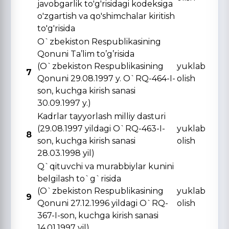
javobgarlik to'g'risidagi kodeksiga
o'zgartish va qo'shimchalar kiritish
to'g'risida
O`zbekiston Respublikasining
Qonuni Ta’lim to’g’risida
(O`zbekiston Respublikasining
yuklab
7
Qonuni 29.08.1997 y. O`RQ-464-I-
olish
son, kuchga kirish sanasi
30.09.1997 y.)
Kadrlar tayyorlash milliy dasturi
(29.08.1997 yildagi O`RQ-463-I-
yuklab
8
son, kuchga kirish sanasi
olish
28.03.1998 yil)
Q`qituvchi va murabbiylar kunini
belgilash to`g`risida
(O`zbekiston Respublikasining
yuklab
9
Qonuni 27.12.1996 yildagi O`RQ-
olish
367-I-son, kuchga kirish sanasi
14.01.1997 yil)