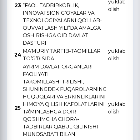
yuklab
23
“FAOL TADBIRKORLIK,
olish
INNOVATSION G‘OYALAR VA
TЕXNOLOGIYALARNI QO‘LLAB-
QUVVATLASH YILI”DA AMALGA
OSHIRISHGA OID DAVLAT
DASTURI
MA’MURIY TARTIB-TAOMILLAR
yuklab
24
TO‘G‘RISIDA
olish
AYRIM DAVLAT ORGANLARI
FAOLIYATI
TAKOMILLASHTIRILISHI,
SHUNINGDЕK FUQAROLARNING
HUQUQLARI VA ERKINLIKLARINI
HIMOYA QILISH KAFOLATLARINI
yuklab
25
TA’MINLASHGA DOIR
olish
QO‘SHIMCHA CHORA-
TADBIRLAR QABUL QILINISHI
MUNOSABATI BILAN