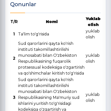
Qonunlar
Yuklab
T/R
Nomi
olish
yuklab
1
Ta'lim to'g'risida
olish
Sud qarorlarini qayta ko'rish
instituti takomillashtirilishi
munosabati bilan O'zbekiston
yuklab
2
Respublikasining fuqarolik
olish
protsessual kodeksiga o'zgartirish
va qo'shimchalar kiritish to'g'risida
Sud qarorlarini qayta ko'rish
instituti takomillashtirilishi
munosabati bilan O'zbekiston
yuklab
3
Respublikasining Ma'muriy sud
olish
ishlarini yuritish to'g'risidagi
kodeksiga o'zgartirish va