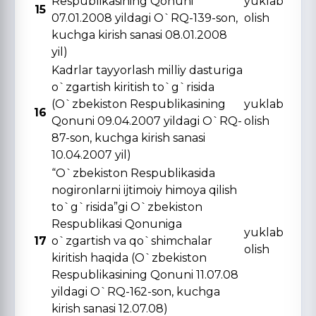
Respublikasining Qonuni
yuklab
15
07.01.2008 yildagi O`RQ-139-son,
olish
kuchga kirish sanasi 08.01.2008
yil)
Kadrlar tayyorlash milliy dasturiga
o`zgartish kiritish to`g`risida
(O`zbekiston Respublikasining
yuklab
16
Qonuni 09.04.2007 yildagi O`RQ-
olish
87-son, kuchga kirish sanasi
10.04.2007 yil)
“O`zbekiston Respublikasida
nogironlarni ijtimoiy himoya qilish
to`g`risida”gi O`zbekiston
Respublikasi Qonuniga
yuklab
17
o`zgartish va qo`shimchalar
olish
kiritish haqida (O`zbekiston
Respublikasining Qonuni 11.07.08
yildagi O`RQ-162-son, kuchga
kirish sanasi 12.07.08)