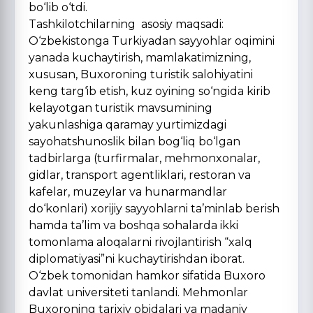
bo‘lib o‘tdi.
Tashkilotchilarning asosiy maqsadi:
O‘zbekistonga Turkiyadan sayyohlar oqimini
yanada kuchaytirish, mamlakatimizning,
xususan, Buxoroning turistik salohiyatini
keng targ‘ib etish, kuz oyining so‘ngida kirib
kelayotgan turistik mavsumining
yakunlashiga qaramay yurtimizdagi
sayohatshunoslik bilan bog‘liq bo‘lgan
tadbirlarga (turfirmalar, mehmonxonalar,
gidlar, transport agentliklari, restoran va
kafelar, muzeylar va hunarmandlar
do‘konlari) xorijiy sayyohlarni ta’minlab berish
hamda ta’lim va boshqa sohalarda ikki
tomonlama aloqalarni rivojlantirish “xalq
diplomatiyasi”ni kuchaytirishdan iborat.
O‘zbek tomonidan hamkor sifatida Buxoro
davlat universiteti tanlandi. Mehmonlar
Buxoroning tarixiy obidalari va madaniy