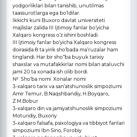
yodgorliklari bilan tanishib, unutilmas
taassurotlarga ega bo‘ldilar.
Ikkichi kuni Buxoro davlat universiteti
majlislar zalida III Ijtimoiy fanlar bo‘yicha
Xalqaro kongress o‘z ishini boshladi.
III Ijtimoiy fanlar bo‘yicha Xalqaro kongress
doirasida 8 ta yirik sho‘bada ma’ruzalar ham
tinglandi. Har bir sho‘‘ba buyuk tarixiy
shaxslar va mutafakkirlar nomi bilan ataluvchi
jami 20 ta xonada ish olib bordi.
№ Sho‘ba nomi Xonalar nomi
3-xalqaro tarix va san’atshunoslik simpoziumi
Amir Temur, B.Naqshbandiy, H.Boyqaro,
Z.M.Bobur
3-xalqaro din va jamiyatshunoslik simpoziumi
Moturidiy, Buxoriy
3-xalqaro falsafa, psixologiya va tibbiyot fanlari
simpoziumi Ibn Sino, Forobiy