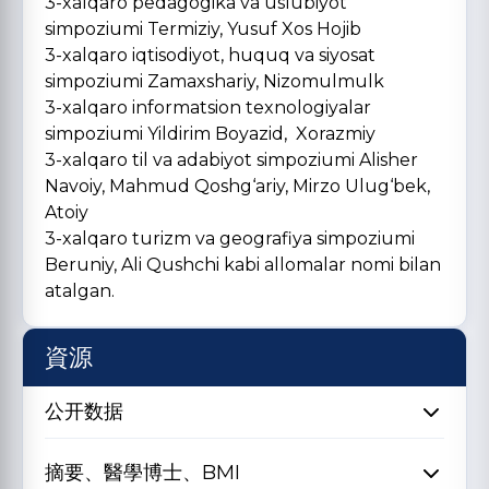
3-xalqaro pedagogika va uslubiyot
simpoziumi Termiziy, Yusuf Xos Hojib
3-xalqaro iqtisodiyot, huquq va siyosat
simpoziumi Zamaxshariy, Nizomulmulk
3-xalqaro informatsion texnologiyalar
simpoziumi Yildirim Boyazid, Xorazmiy
3-xalqaro til va adabiyot simpoziumi Alisher
Navoiy, Mahmud Qoshg‘ariy, Mirzo Ulug‘bek,
Atoiy
3-xalqaro turizm va geografiya simpoziumi
Beruniy, Ali Qushchi kabi allomalar nomi bilan
atalgan.
資源
公开数据
摘要、醫學博士、BMI