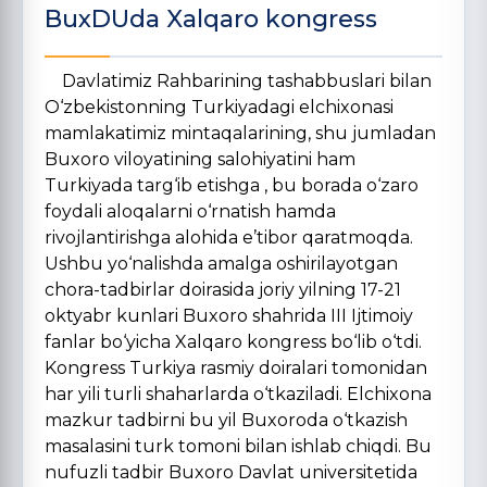
BuxDUda Xalqaro kongress
Davlatimiz Rahbarining tashabbuslari bilan
O‘zbekistonning Turkiyadagi elchixonasi
mamlakatimiz mintaqalarining, shu jumladan
Buxoro viloyatining salohiyatini ham
Turkiyada targ‘ib etishga , bu borada o‘zaro
foydali aloqalarni o‘rnatish hamda
rivojlantirishga alohida e’tibor qaratmoqda.
Ushbu yo‘nalishda amalga oshirilayotgan
chora-tadbirlar doirasida joriy yilning 17-21
oktyabr kunlari Buxoro shahrida III Ijtimoiy
fanlar bo‘yicha Xalqaro kongress bo‘lib o‘tdi.
Kongress Turkiya rasmiy doiralari tomonidan
har yili turli shaharlarda o‘tkaziladi. Elchixona
mazkur tadbirni bu yil Buxoroda o‘tkazish
masalasini turk tomoni bilan ishlab chiqdi. Bu
nufuzli tadbir Buxoro Davlat universitetida