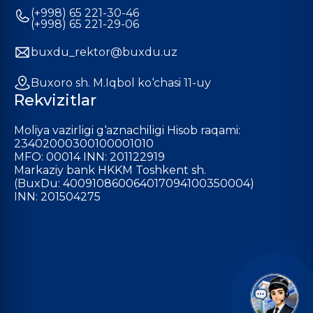
(+998) 65 221-30-46
(+998) 65 221-29-06
buxdu_rektor@buxdu.uz
Buxoro sh. M.Iqbol ko‘chasi 11-uy
Rekvizitlar
Moliya vazirligi g‘aznachiligi Hisob raqami:
23402000300100001010
MFO: 00014 INN: 201122919
Markaziy bank HKKM Toshkent sh.
(BuxDu: 400910860064017094100350004)
INN: 201504275