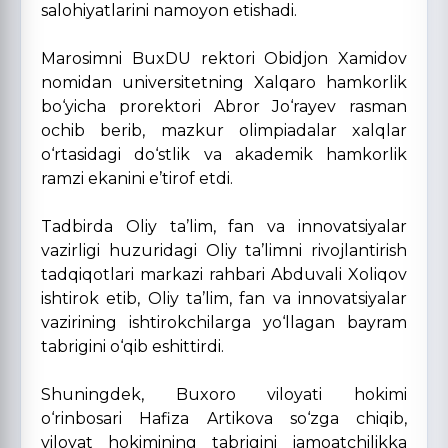
salohiyatlarini namoyon etishadi.
Marosimni BuxDU rektori Obidjon Xamidov
nomidan universitetning Xalqaro hamkorlik
bo‘yicha prorektori Abror Jo‘rayev rasman
ochib berib, mazkur olimpiadalar xalqlar
o‘rtasidagi do‘stlik va akademik hamkorlik
ramzi ekanini e’tirof etdi.
Tadbirda Oliy ta’lim, fan va innovatsiyalar
vazirligi huzuridagi Oliy ta’limni rivojlantirish
tadqiqotlari markazi rahbari Abduvali Xoliqov
ishtirok etib, Oliy ta’lim, fan va innovatsiyalar
vazirining ishtirokchilarga yo‘llagan bayram
tabrigini o‘qib eshittirdi.
Shuningdek, Buxoro viloyati hokimi
o‘rinbosari Hafiza Artikova so‘zga chiqib,
viloyat hokimining tabrigini jamoatchilikka