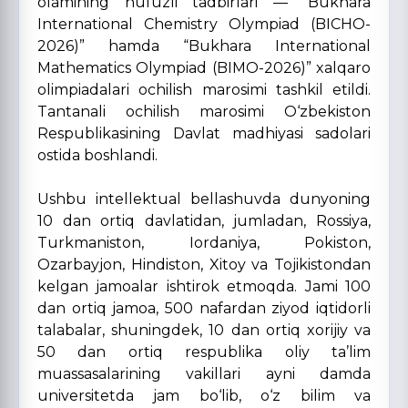
olamining nufuzli tadbirlari — “Bukhara
International Chemistry Olympiad (BICHO-
2026)” hamda “Bukhara International
Mathematics Olympiad (BIMO-2026)” xalqaro
olimpiadalari ochilish marosimi tashkil etildi.
Tantanali ochilish marosimi O‘zbekiston
Respublikasining Davlat madhiyasi sadolari
ostida boshlandi.
Ushbu intellektual bellashuvda dunyoning
10 dan ortiq davlatidan, jumladan, Rossiya,
Turkmaniston, Iordaniya, Pokiston,
Ozarbayjon, Hindiston, Xitoy va Tojikistondan
kelgan jamoalar ishtirok etmoqda. Jami 100
dan ortiq jamoa, 500 nafardan ziyod iqtidorli
talabalar, shuningdek, 10 dan ortiq xorijiy va
50 dan ortiq respublika oliy ta’lim
muassasalarining vakillari ayni damda
universitetda jam bo‘lib, o‘z bilim va