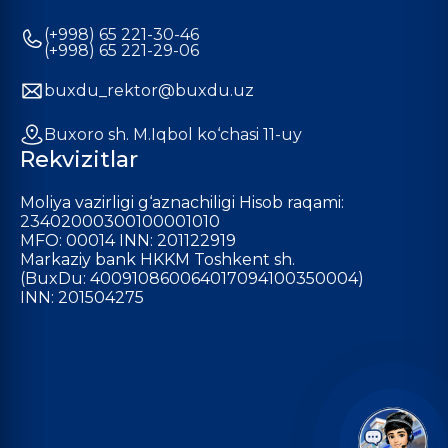
(+998) 65 221-30-46
(+998) 65 221-29-06
buxdu_rektor@buxdu.uz
Buxoro sh. M.Iqbol ko‘chasi 11-uy
Rekvizitlar
Moliya vazirligi g‘aznachiligi Hisob raqami:
23402000300100001010
MFO: 00014 INN: 201122919
Markaziy bank HKKM Toshkent sh.
(BuxDu: 400910860064017094100350004)
INN: 201504275