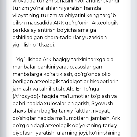
viloyatida turizm sohasini rivojlantirish, yangi
turizm yo‘nalishlarini yaratish hamda
viloyatning turizm salohiyatini keng targ‘ib
qilish maqsadida ARK qo‘rg‘onini Arxeologik
parkka aylantirish bo‘yicha amalga
oshiriladigan chora-tadbirlar yuzasidan
yig`ilish o`tkazdi.
Yig`ilishda Ark haqiqiy tarixini tarixga oid
manbalar bankini yaratib, asoslangan
manbalarga ko‘ra tiklash, qo‘rg‘onda olib
borilgan arxeologik tadqiqotlar hisobotlarini
jamlash va tahlil etish, Alp Er To‘nga
(Afrosiyob)- haqida ma’lumotlar to‘plash va
qabri haqida xulosalar chiqarish, Siyovush
shaxsi bilan bog‘liq tarixiy faktlar, rivoyat,
qo‘shiqlar haqida ma’lumotlarni jamlash, Ark
qo‘rg‘onidagi arxeologik ob’yektning tarixiy
qiyofasini yaratish, ularning joyi, ko‘rinishining