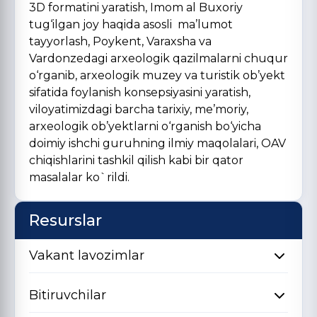
3D formatini yaratish, Imom al Buxoriy
tug‘ilgan joy haqida asosli ma’lumot
tayyorlash, Poykent, Varaxsha va
Vardonzedagi arxeologik qazilmalarni chuqur
o‘rganib, arxeologik muzey va turistik ob’yekt
sifatida foylanish konsepsiyasini yaratish,
viloyatimizdagi barcha tarixiy, me’moriy,
arxeologik ob’yektlarni o‘rganish bo‘yicha
doimiy ishchi guruhning ilmiy maqolalari, OAV
chiqishlarini tashkil qilish kabi bir qator
masalalar ko`rildi.
Resurslar
Vakant lavozimlar
Bitiruvchilar