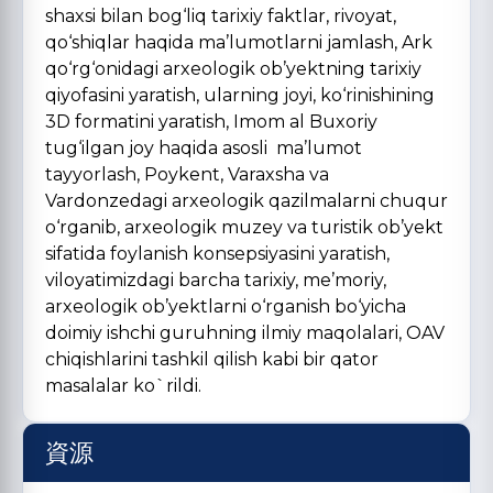
shaxsi bilan bog‘liq tarixiy faktlar, rivoyat,
qo‘shiqlar haqida ma’lumotlarni jamlash, Ark
qo‘rg‘onidagi arxeologik ob’yektning tarixiy
qiyofasini yaratish, ularning joyi, ko‘rinishining
3D formatini yaratish, Imom al Buxoriy
tug‘ilgan joy haqida asosli ma’lumot
tayyorlash, Poykent, Varaxsha va
Vardonzedagi arxeologik qazilmalarni chuqur
o‘rganib, arxeologik muzey va turistik ob’yekt
sifatida foylanish konsepsiyasini yaratish,
viloyatimizdagi barcha tarixiy, me’moriy,
arxeologik ob’yektlarni o‘rganish bo‘yicha
doimiy ishchi guruhning ilmiy maqolalari, OAV
chiqishlarini tashkil qilish kabi bir qator
masalalar ko`rildi.
資源