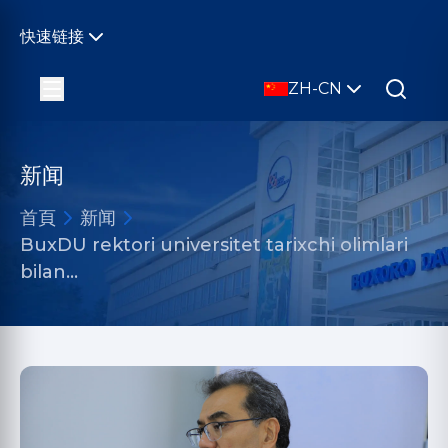
快速链接
ZH-CN
新闻
首頁
新闻
BuxDU rektori universitet tarixchi olimlari
bilan…