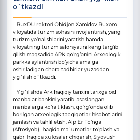
o`tkazdi
BuxDU rektori Obidjon Xamidov Buxoro
viloyatida turizm sohasini rivojlantirish, yangi
turizm yo‘nalishlarini yaratish hamda
viloyatning turizm salohiyatini keng targ‘ib
qilish maqsadida ARK qo‘rg‘onini Arxeologik
parkka aylantirish bo‘yicha amalga
oshiriladigan chora-tadbirlar yuzasidan
yig`ilish o`tkazdi.
Yig`ilishda Ark haqiqiy tarixini tarixga oid
manbalar bankini yaratib, asoslangan
manbalarga ko‘ra tiklash, qo‘rg‘onda olib
borilgan arxeologik tadqiqotlar hisobotlarini
jamlash va tahlil etish, Alp Er To‘nga
(Afrosiyob)- haqida ma’lumotlar to‘plash va
qabri haqida xulosalar chiqarish, Siyovush