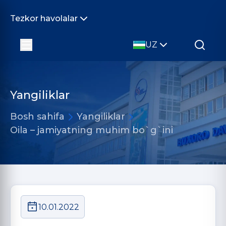
Tezkor havolalar
UZ
Yangiliklar
Bosh sahifa
Yangiliklar
Oila – jamiyatning muhim bo`g`ini
10.01.2022