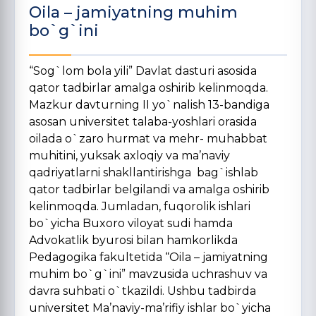
Oila – jamiyatning muhim
bo`g`ini
“Sog`lom bola yili” Davlat dasturi asosida
qator tadbirlar amalga oshirib kelinmoqda.
Mazkur davturning II yo`nalish 13-bandiga
asosan universitet talaba-yoshlari orasida
oilada o`zaro hurmat va mehr- muhabbat
muhitini, yuksak axloqiy va ma’naviy
qadriyatlarni shakllantirishga bag`ishlab
qator tadbirlar belgilandi va amalga oshirib
kelinmoqda. Jumladan, fuqorolik ishlari
bo`yicha Buxoro viloyat sudi hamda
Advokatlik byurosi bilan hamkorlikda
Pedagogika fakultetida “Oila – jamiyatning
muhim bo`g`ini” mavzusida uchrashuv va
davra suhbati o`tkazildi. Ushbu tadbirda
universitet Ma’naviy-ma’rifiy ishlar bo`yicha