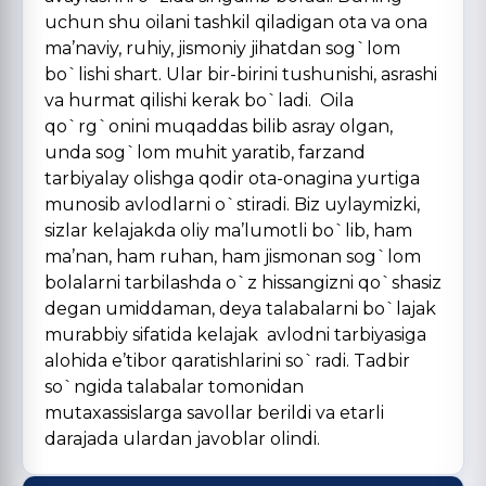
uchun shu oilani tashkil qiladigan ota va ona
ma’naviy, ruhiy, jismoniy jihatdan sog`lom
bo`lishi shart. Ular bir-birini tushunishi, asrashi
va hurmat qilishi kerak bo`ladi. Oila
qo`rg`onini muqaddas bilib asray olgan,
unda sog`lom muhit yaratib, farzand
tarbiyalay olishga qodir ota-onagina yurtiga
munosib avlodlarni o`stiradi. Biz uylaymizki,
sizlar kelajakda oliy ma’lumotli bo`lib, ham
ma’nan, ham ruhan, ham jismonan sog`lom
bolalarni tarbilashda o`z hissangizni qo`shasiz
degan umiddaman, deya talabalarni bo`lajak
murabbiy sifatida kelajak avlodni tarbiyasiga
alohida e’tibor qaratishlarini so`radi. Tadbir
so`ngida talabalar tomonidan
mutaxassislarga savollar berildi va etarli
darajada ulardan javoblar olindi.