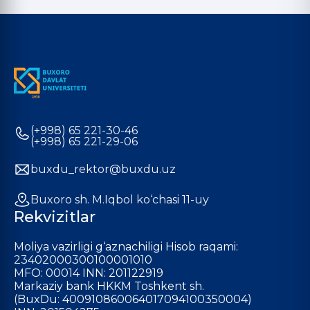
(+998) 65 221-30-46
(+998) 65 221-29-06
buxdu_rektor@buxdu.uz
Buxoro sh. M.Iqbol ko‘chasi 11-uy
Rekvizitlar
Moliya vazirligi g‘aznachiligi Hisob raqami:
23402000300100001010
MFO: 00014 INN: 201122919
Markaziy bank HKKM Toshkent sh.
(BuxDu: 400910860064017094100350004)