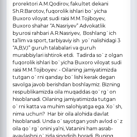
prorektori A.M.Qodirov, fakultet dekani
Sh.R.Barotov, fuqorolik ishlari bo`yicha
Buxoro viloyat sudi raisi M.M.Tojiboyev,
Buxoro shahar “A.Nasriyev” Advokatlik
byurosi rahbari A.R.Nasriyev, Boshlang`ich
ta’lim va sport, tarbiyaviy ish yo`nalishidagi 3
“A,B,V,I” guruh talabalari va guruh
murabbiylari ishtirok etdi. Tadirda so`z olgan
fuqorolik ishlari bo`yicha Buxoro viloyat sudi
raisi M.M.Tojiboyev: - Oilaning jamiyatimizda
tutgan o`rni qanday bo`lishi kerak degan
savolga javob berishdan boshlaymiz. Bizning
respublikamizda oila muqaddas qo`rg`on
hisoblanadi. Oilaning jamiyatimizda tutgan
o`rni katta va muhim salohiyatga ega. Xo`sh,
nima uchun? Har bir oila alohida davlat
hisoblanadi. Unda o`sayotgan yosh avlod o`z
oila qo`rg`onini ya’ni, Vatanini ham asrab-
avaylashni o`zida singdirib boradi. Buning