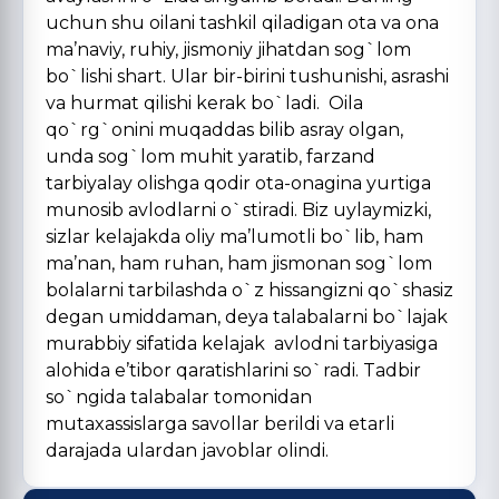
uchun shu oilani tashkil qiladigan ota va ona
ma’naviy, ruhiy, jismoniy jihatdan sog`lom
bo`lishi shart. Ular bir-birini tushunishi, asrashi
va hurmat qilishi kerak bo`ladi. Oila
qo`rg`onini muqaddas bilib asray olgan,
unda sog`lom muhit yaratib, farzand
tarbiyalay olishga qodir ota-onagina yurtiga
munosib avlodlarni o`stiradi. Biz uylaymizki,
sizlar kelajakda oliy ma’lumotli bo`lib, ham
ma’nan, ham ruhan, ham jismonan sog`lom
bolalarni tarbilashda o`z hissangizni qo`shasiz
degan umiddaman, deya talabalarni bo`lajak
murabbiy sifatida kelajak avlodni tarbiyasiga
alohida e’tibor qaratishlarini so`radi. Tadbir
so`ngida talabalar tomonidan
mutaxassislarga savollar berildi va etarli
darajada ulardan javoblar olindi.