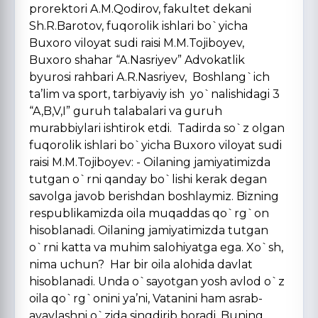
prorektori A.M.Qodirov, fakultet dekani
Sh.R.Barotov, fuqorolik ishlari bo`yicha
Buxoro viloyat sudi raisi M.M.Tojiboyev,
Buxoro shahar “A.Nasriyev” Advokatlik
byurosi rahbari A.R.Nasriyev, Boshlang`ich
ta’lim va sport, tarbiyaviy ish yo`nalishidagi 3
“A,B,V,I” guruh talabalari va guruh
murabbiylari ishtirok etdi. Tadirda so`z olgan
fuqorolik ishlari bo`yicha Buxoro viloyat sudi
raisi M.M.Tojiboyev: - Oilaning jamiyatimizda
tutgan o`rni qanday bo`lishi kerak degan
savolga javob berishdan boshlaymiz. Bizning
respublikamizda oila muqaddas qo`rg`on
hisoblanadi. Oilaning jamiyatimizda tutgan
o`rni katta va muhim salohiyatga ega. Xo`sh,
nima uchun? Har bir oila alohida davlat
hisoblanadi. Unda o`sayotgan yosh avlod o`z
oila qo`rg`onini ya’ni, Vatanini ham asrab-
avaylashni o`zida singdirib boradi. Buning