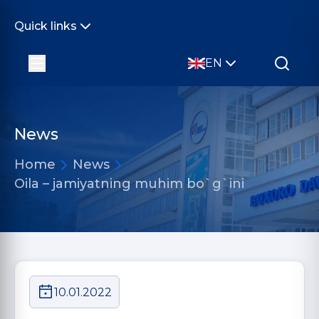
Quick links
EN
News
Home
News
Oila – jamiyatning muhim bo`g`ini
10.01.2022