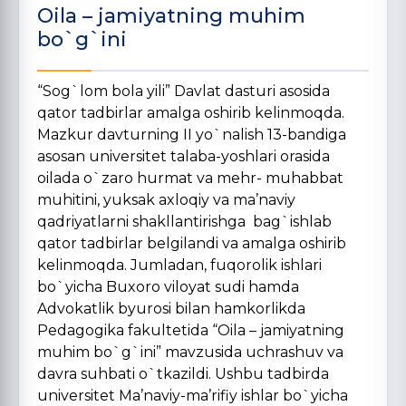
Oila – jamiyatning muhim
bo`g`ini
“Sog`lom bola yili” Davlat dasturi asosida
qator tadbirlar amalga oshirib kelinmoqda.
Mazkur davturning II yo`nalish 13-bandiga
asosan universitet talaba-yoshlari orasida
oilada o`zaro hurmat va mehr- muhabbat
muhitini, yuksak axloqiy va ma’naviy
qadriyatlarni shakllantirishga bag`ishlab
qator tadbirlar belgilandi va amalga oshirib
kelinmoqda. Jumladan, fuqorolik ishlari
bo`yicha Buxoro viloyat sudi hamda
Advokatlik byurosi bilan hamkorlikda
Pedagogika fakultetida “Oila – jamiyatning
muhim bo`g`ini” mavzusida uchrashuv va
davra suhbati o`tkazildi. Ushbu tadbirda
universitet Ma’naviy-ma’rifiy ishlar bo`yicha