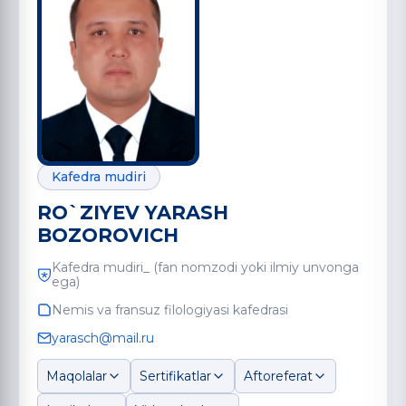
Kafedra mudiri
RO`ZIYEV YARASH
BOZOROVICH
Kafedra mudiri_ (fan nomzodi yoki ilmiy unvonga
ega)
Nemis va fransuz filologiyasi kafedrasi
yarasch@mail.ru
Maqolalar
Sertifikatlar
Aftoreferat