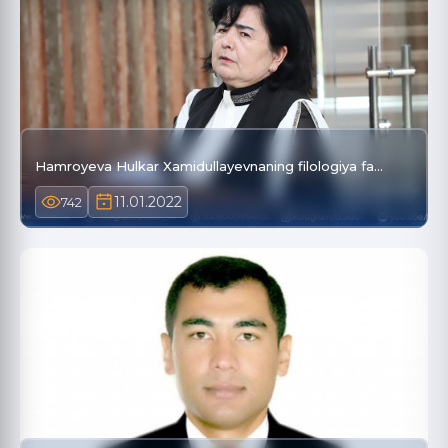
Hamroyeva Hulkar Xamidullayevnaning filologiya fa…
11.01.2022
742