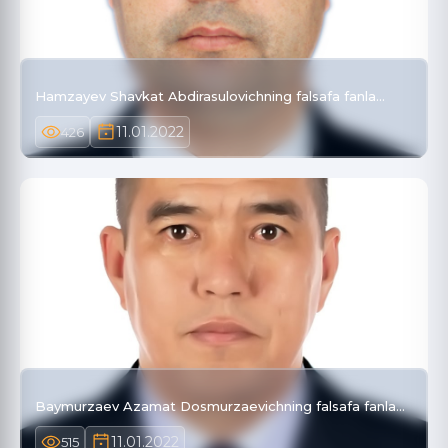
Hamzayev Shavkat Abdirasulovichning falsafa fanla…
11.01.2022
426
Baymurzaev Azamat Dosmurzaevichning falsafa fanla…
11.01.2022
515