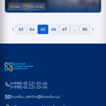
11.01.2022
582
63
64
65
66
67
...
85
(+998) 65 221-30-46
(+998) 65 221-29-06
buxdu_rektor@buxdu.uz