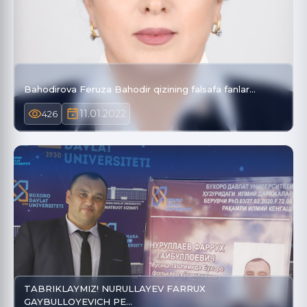
Bahodirova Feruza Bahodir qizining falsafa fanlar…
11.01.2022
426
TABRIKLAYMIZ! NURULLAYEV FARRUX
GAYBULLOYEVICH PE…