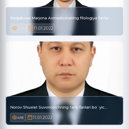
Radjabova Marjona Axmadovnaning filologiya fanlar…
11.01.2022
449
Norov Shuxrat Suvonovichning tarix fanlari bo`yic…
11.01.2022
418