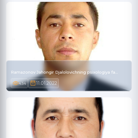
Ramazonov Jahongir Djalolovichning psixologiya fa…
11.01.2022
434