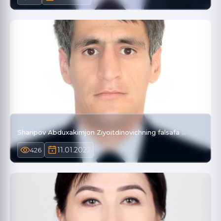
Sharipov Abduxakimjon Ziyoitdinovichning falsafa …
11.01.2022
426