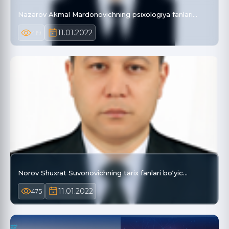
Nazarov Akmal Mardonovichning psixologiya fanlari…
11.01.2022
419
Norov Shuxrat Suvonovichning tarix fanlari bo‘yic…
11.01.2022
475