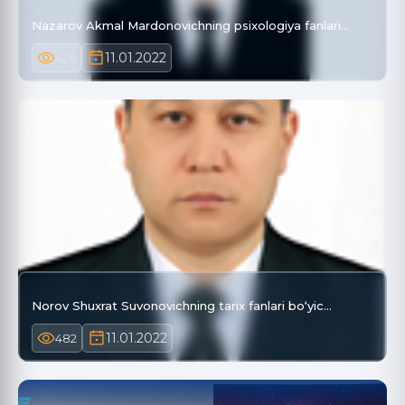
Nazarov Akmal Mardonovichning psixologiya fanlari…
11.01.2022
426
Norov Shuxrat Suvonovichning tarix fanlari bo‘yic…
11.01.2022
482