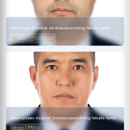
Hamzayev Shavkat Abdirasulovichning falsafa fanla…
11.01.2022
430
Baymurzaev Azamat Dosmurzaevichning falsafa fanla…
11.01.2022
522