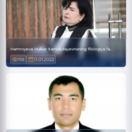
Hamroyeva Hulkar Xamidullayevnaning filologiya fa…
11.01.2022
753