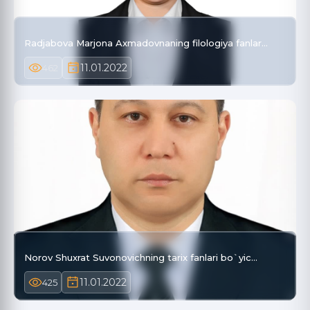
Radjabova Marjona Axmadovnaning filologiya fanlar…
11.01.2022
462
Norov Shuxrat Suvonovichning tarix fanlari bo`yic…
11.01.2022
425