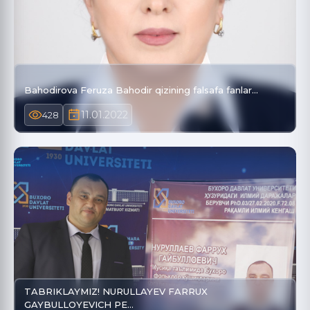
Bahodirova Feruza Bahodir qizining falsafa fanlar…
11.01.2022
428
TABRIKLAYMIZ! NURULLAYEV FARRUX
GAYBULLOYEVICH PE…