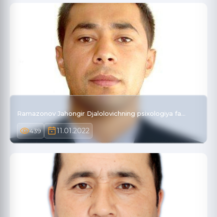
Ramazonov Jahongir Djalolovichning psixologiya fa…
11.01.2022
439