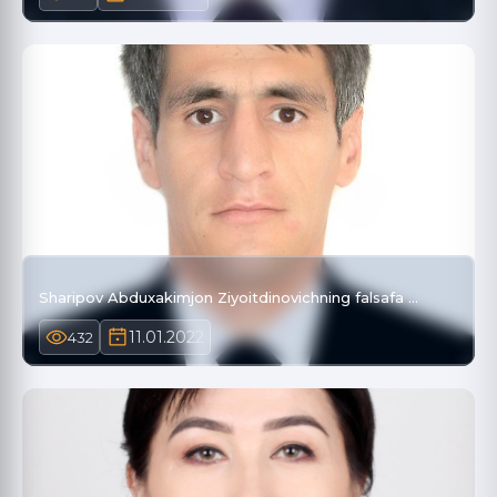
Sharipov Abduxakimjon Ziyoitdinovichning falsafa …
11.01.2022
432