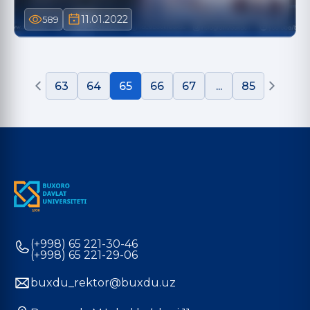
11.01.2022
589
63
64
65
66
67
...
85
(+998) 65 221-30-46
(+998) 65 221-29-06
buxdu_rektor@buxdu.uz