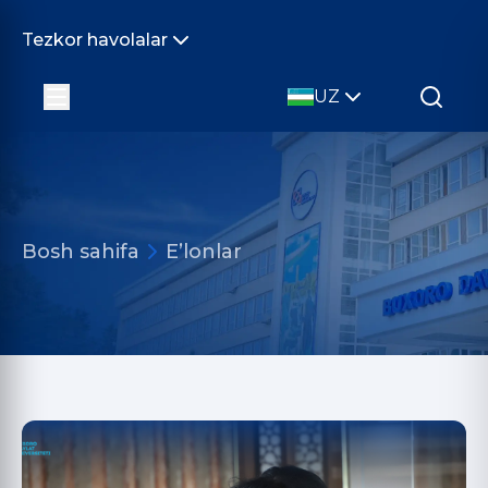
Tezkor havolalar
UZ
Bosh sahifa
E’lonlar