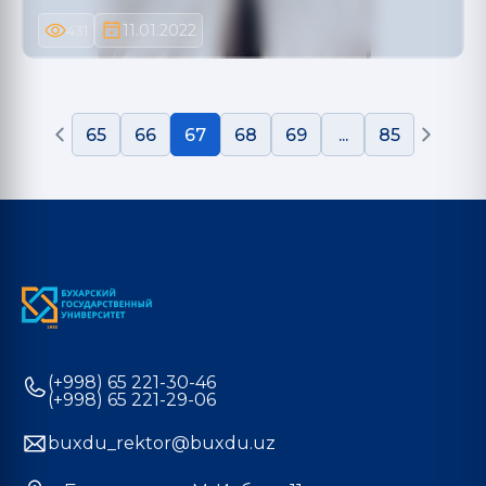
11.01.2022
431
65
66
67
68
69
...
85
(+998) 65 221-30-46
(+998) 65 221-29-06
buxdu_rektor@buxdu.uz