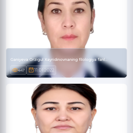
Ganiyeva Orzigul Xayridinovnaning filologiya fanl…
11.01.2022
447