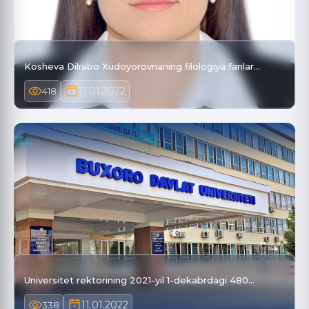
Kosheva Dilrabo Xudoyorovnaning filologiya fanlar…
11.01.2022
418
Universitet rektorining 2021-yil 1-dekabrdagi 480…
11.01.2022
338