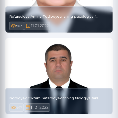
Ro’ziqulova Amina Totliboyevnaning psixologiya f…
11.01.2022
503
Norboyev O‘ktam Safarboyevichning filologiya fanl…
11.01.2022
467