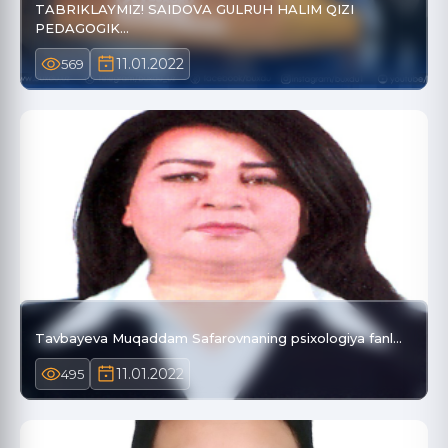
TABRIKLAYMIZ! SAIDOVA GULRUH HALIM QIZI
PEDAGOGIK…
11.01.2022
569
Tavbayeva Muqaddam Safarovnaning psixologiya fanl…
11.01.2022
495