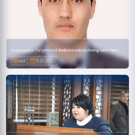
Xudoyqulov To‘ymurod Bekmurodovichning tarix fanl…
11.01.2022
463