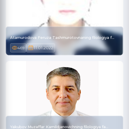
Atamurodova Feruza Tashmurotovnaning filologiya f…
11.01.2022
469
Yakubov Muzaffar Kamildjanovichning filologiya fa…