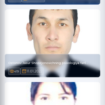
Ostonov Jasur Shopirjonovichning psixologiya fanl…
11.01.2022
419