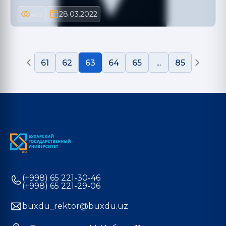
28.03.2022
469
61
62
63
64
65
...
85
(+998) 65 221-30-46
(+998) 65 221-29-06
buxdu_rektor@buxdu.uz