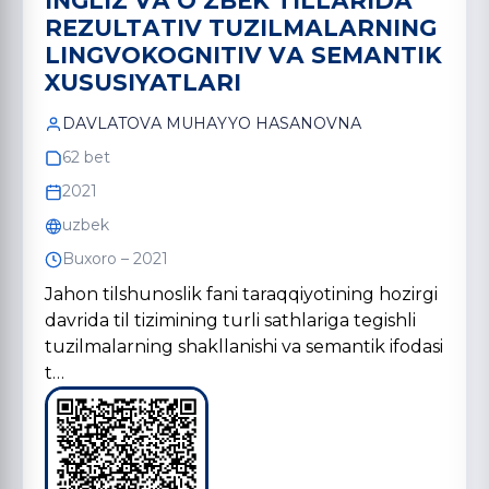
INGLIZ VА OʼZBEK TILLАRIDА
REZULTАTIV TUZILMАLАRNING
LINGVOKOGNITIV VА SEMАNTIK
XUSUSIYATLАRI
DАVLАTOVА MUHАYYO HАSАNOVNА
62 bet
2021
uzbek
Buxoro – 2021
Jahon tilshunoslik fani taraqqiyotining hozirgi
davrida til tizimining turli sathlariga tegishli
tuzilmalarning shakllanishi va semantik ifodasi
t…