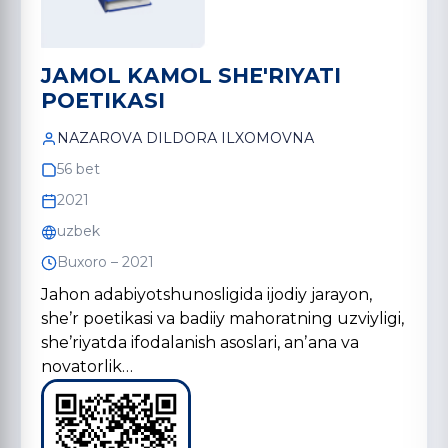
JАMOL KАMOL SHE'RIYATI
POETIKАSI
NАZАROVА DILDORА ILXOMOVNА
56 bet
2021
uzbek
Buxoro – 2021
Jahon adabiyotshunosligida ijodiy jarayon,
sheʼr poetikasi va badiiy mahoratning uzviyligi,
sheʼriyatda ifodalanish asoslari, anʼana va
novatorlik…