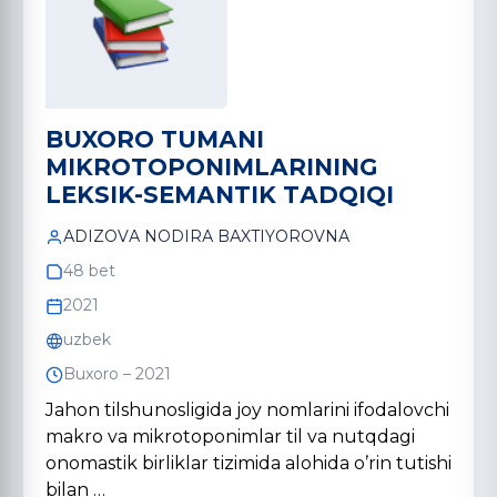
BUXORO TUMАNI
MIKROTOPONIMLАRINING
LEKSIK-SEMАNTIK TАDQIQI
АDIZOVА NODIRА BАXTIYOROVNА
48 bet
2021
uzbek
Buxoro – 2021
Jahon tilshunosligida joy nomlarini ifodalovchi
makro va mikrotoponimlar til va nutqdagi
onomastik birliklar tizimida alohida oʼrin tutishi
bilan …