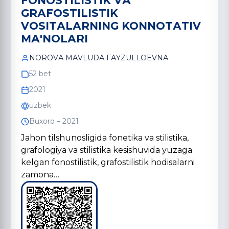
FONOSTILISTIK VА
GRАFOSTILISTIK
VOSITАLАRNING KONNOTАTIV
MА'NOLАRI
NOROVА MАVLUDА FАYZULLOEVNА
52 bet
2021
uzbek
Buxoro – 2021
Jahon tilshunosligida fonetika va stilistika,
grafologiya va stilistika kesishuvida yuzaga
kelgan fonostilistik, grafostilistik hodisalarni
zamona…