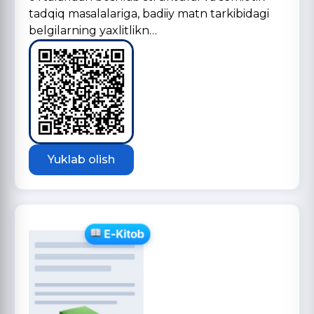
tadqiq masalalariga, badiiy matn tarkibidagi
belgilarning yaxlitlikn…
Yuklab olish