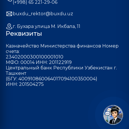
(+998) 65 221-29-06
buxdu_rektor@buxdu.uz
г. Бухара улица М. Икбала, 11
Реквизиты
Казначейство Министерства финансов Номер
счета:
23402000300100001010
МФО: 00014 ИНН: 201122919
Центральный банк Республики Узбекистан г.
Ташкент
(БГУ: 400910860064017094100350004)
ИНН: 201504275