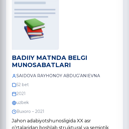
BАDIIY MАTNDА BELGI
MUNOSАBАTLАRI
SАIDOVА RАYHONOY АBDUGʼАNIEVNА
52 bet
2021
uzbek
Buxoro – 2021
Jahon adabiyotshunosligida XX asr
oʼrtalaridan boshlab struktural va semiotik