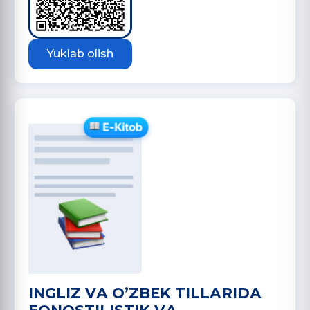
Yuklab olish
INGLIZ VА OʼZBEK TILLАRIDА