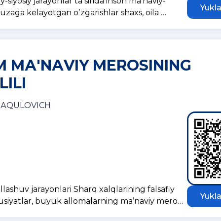
siyosiy jarayonlar taʼsirida inson maʼnaviy-
Yukla
 yuzaga kelayotgan oʼzgarishlar shaxs, oila …
 MА'NАVIY MEROSINING
LILI
RАQULOVICH
shuv jarayonlari Sharq xalqlarining falsafiy
Yukla
susiyatlar, buyuk allomalarning maʼnaviy mero…