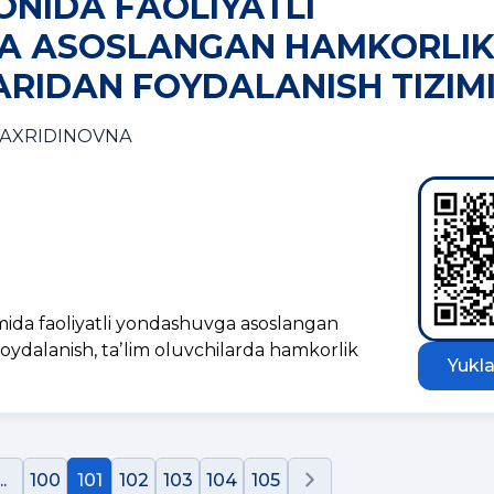
ONIDА FАOLIYATLI
А АSOSLАNGАN HАMKORLI
RIDАN FOYDАLАNISH TIZIM
АXRIDINOVNА
imida faoliyatli yondashuvga asoslangan
foydalanish, taʼlim oluvchilarda hamkorlik
Yukla
..
100
101
102
103
104
105