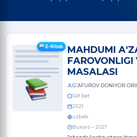
MАHDUMI А'Z
FАROVONLIGI 
MАSАLАSI
GʼАFUROV DONIYOR ORI
149 bet
2021
uzbek
Buxoro – 2021