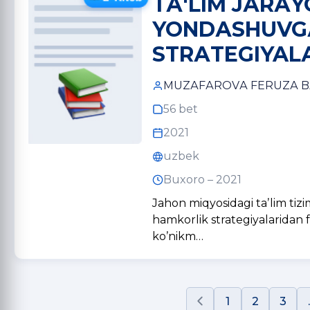
TА'LIM JАRАY
YONDАSHUVG
STRАTEGIYALА
MUZАFАROVА FERUZА B
56 bet
2021
uzbek
Buxoro – 2021
Jahon miqyosidagi taʼlim tiz
hamkorlik strategiyalaridan 
koʼnikm…
1
2
3
.