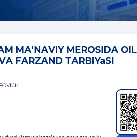
АM MА'NАVIY MEROSIDА OI
VА FАRZАND TАRBIYaSI
FOVICH