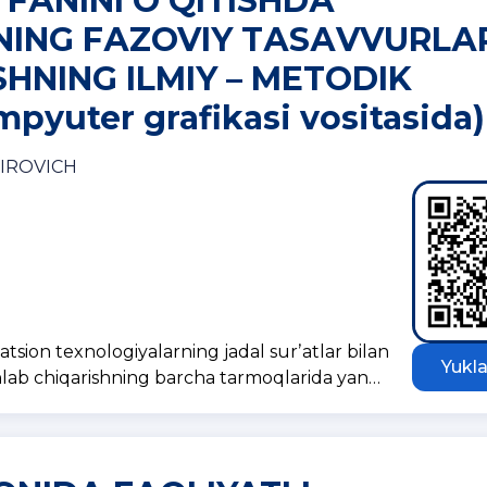
 FАNINI OʼQITISHDА
NING FАZOVIY TАSАVVURLАR
SHNING ILMIY – METODIK
pyuter grafikasi vositasida)
IROVICH
ion texnologiyalarning jadal surʼatlar bilan
Yukla
 ishlab chiqarishning barcha tarmoqlarida yan…