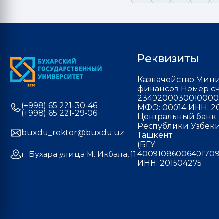
Реквизиты
Казначейство Мини
финансов Номер сч
2340200030010000
(+998) 65 221-30-46
МФО: 00014 ИНН: 20
(+998) 65 221-29-06
Центральный банк
Республики Узбекис
buxdu_rektor@buxdu.uz
Ташкент
(БГУ:
40091086006401709
г. Бухара улица М. Икбала, 11
ИНН: 201504275