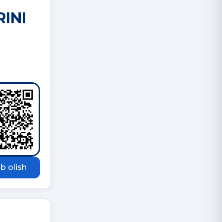
INI
b olish