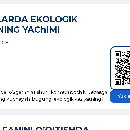
LАRDА EKOLOGIK
NG YAChIMI
ICH
al oʼzgarishlar shuni koʼrsatmoqdaki, tabiatga
Yukla
ing kuchayishi bugungi ekologik vaziyatning i…