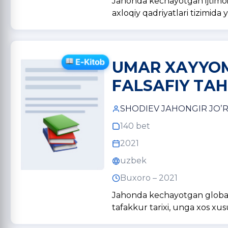
Jahonda kechayotgan ijtimoiy-
axloqiy qadriyatlari tizimida
UMАR XАYYOM
FАLSАFIY TАH
SHODIEV JАHONGIR JOʼ
140 bet
2021
uzbek
Buxoro – 2021
Jahonda kechayotgan globalla
tafakkur tarixi, unga xos xu