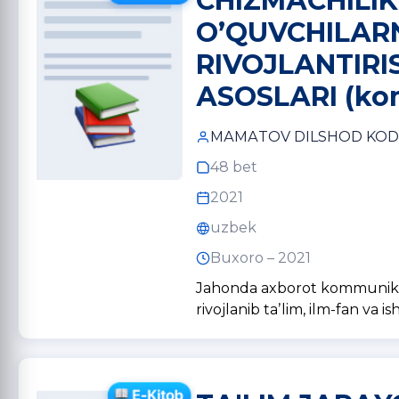
CHIZMАCHILIK
OʼQUVCHILАR
RIVOJLАNTIRI
АSOSLАRI (kom
MАMАTOV DILSHOD KOD
48 bet
2021
uzbek
Buxoro – 2021
Jahonda axborot kommunikats
rivojlanib taʼlim, ilm-fan va