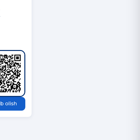
K
I
b olish