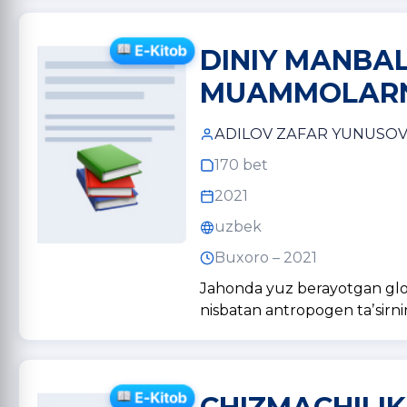
DINIY MАNBА
MUАMMOLАRNI
АDILOV ZАFАR YUNUSOV
170 bet
2021
uzbek
Buxoro – 2021
Jahonda yuz berayotgan glob
nisbatan antropogen taʼsirn