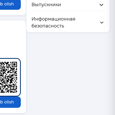
b olish
Выпускники
Информационная
безопасность
b olish