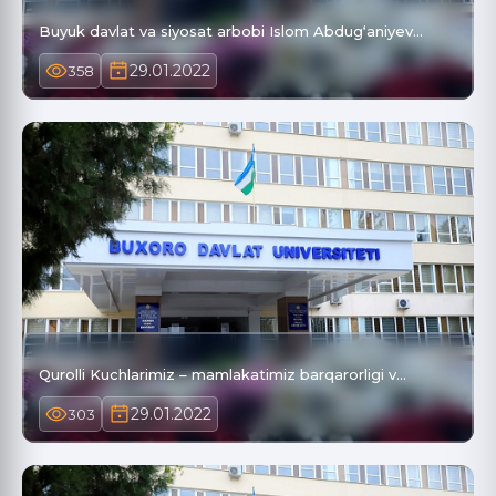
Buyuk davlat va siyosat arbobi Islom Abdug‘aniyev…
29.01.2022
358
Qurolli Kuchlarimiz – mamlakatimiz barqarorligi v…
29.01.2022
303