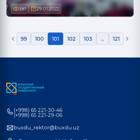
29.01.2022
387
99
100
101
102
103
...
121
(+998) 65 221-30-46
(+998) 65 221-29-06
buxdu_rektor@buxdu.uz