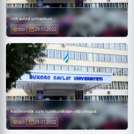
Uch avlod uchrashuvi
29.01.2022
332
Kechirimlilik sizni tushkunlikdan olib chiqadi.
29.01.2022
523