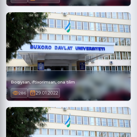
Boqiysan, iftixorimsan, ona tilim
29.01.2022
286