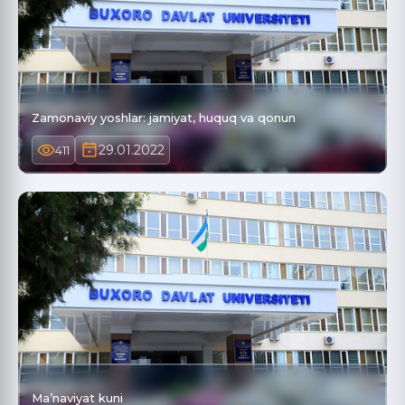
Zamonaviy yoshlar: jamiyat, huquq va qonun
29.01.2022
411
Ma’naviyat kuni