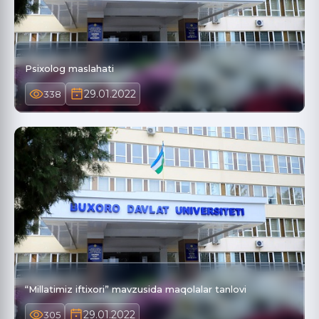
Psixolog maslahati
29.01.2022
338
“Millatimiz iftixori” mavzusida maqolalar tanlovi
29.01.2022
305