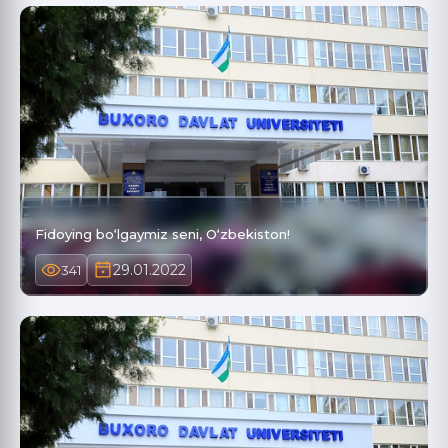
Fidoying bo‘lgaymiz seni, O‘zbekiston!
29.01.2022
341