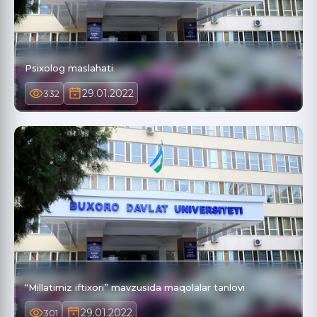
Psixolog maslahati
29.01.2022
332
“Millatimiz iftixori” mavzusida maqolalar tanlovi
29.01.2022
301