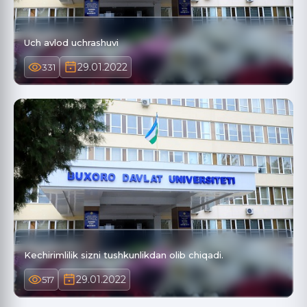
Uch avlod uchrashuvi
29.01.2022
331
Kechirimlilik sizni tushkunlikdan olib chiqadi.
29.01.2022
517