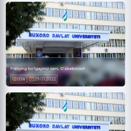
Fidoying bo‘lgaymiz seni, O‘zbekiston!
29.01.2022
338