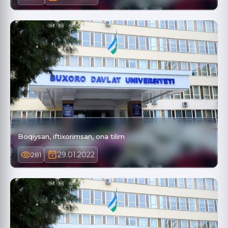
Boqiysan, iftixorimsan, ona tilim
29.01.2022
281