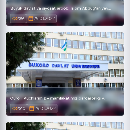
Buyuk davlat va siyosat arbobi Islom Abdug‘aniyev…
29.01.2022
356
Qurolli Kuchlarimiz – mamlakatimiz barqarorligi v…
29.01.2022
300