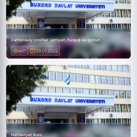
Zamonaviy yoshlar: jamiyat, huquq va qonun
29.01.2022
407
Ma’naviyat kuni