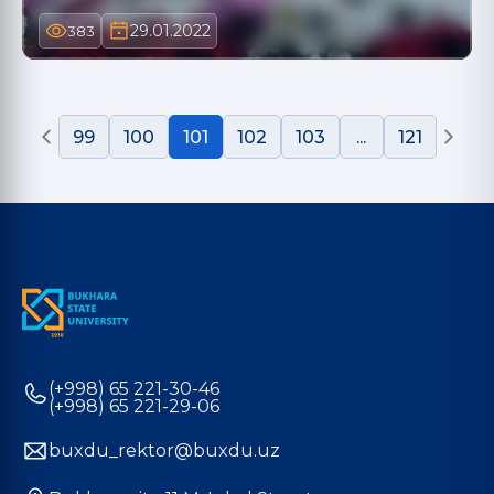
29.01.2022
383
99
100
101
102
103
...
121
(+998) 65 221-30-46
(+998) 65 221-29-06
buxdu_rektor@buxdu.uz