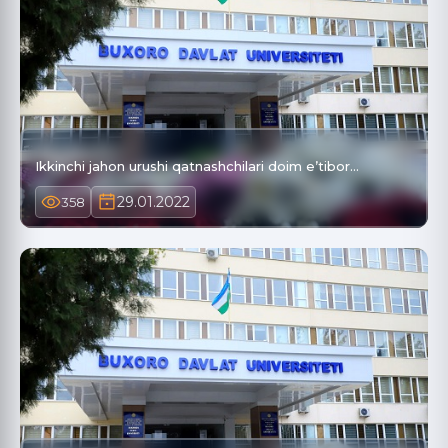
Ikkinchi jahon urushi qatnashchilari doim e’tibor…
29.01.2022
358