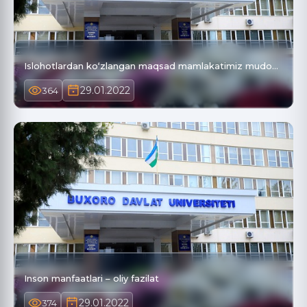
Islohotlardan ko‘zlangan maqsad mamlakatimiz mudo…
29.01.2022
364
Inson manfaatlari – oliy fazilat
29.01.2022
374