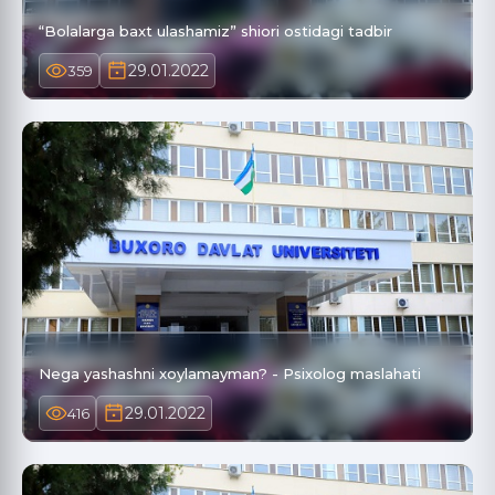
“Bolalarga baxt ulashamiz” shiori ostidagi tadbir
29.01.2022
359
Nega yashashni xoylamayman? - Psixolog maslahati
29.01.2022
416