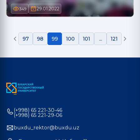
29.01.2022
349
97
98
99
100
101
...
121
(+998) 65 221-30-46
(+998) 65 221-29-06
buxdu_rektor@buxdu.uz