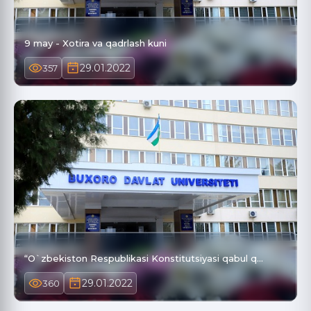
9 may - Xotira va qadrlash kuni
29.01.2022
357
“O`zbekiston Respublikasi Konstitutsiyasi qabul q…
29.01.2022
360