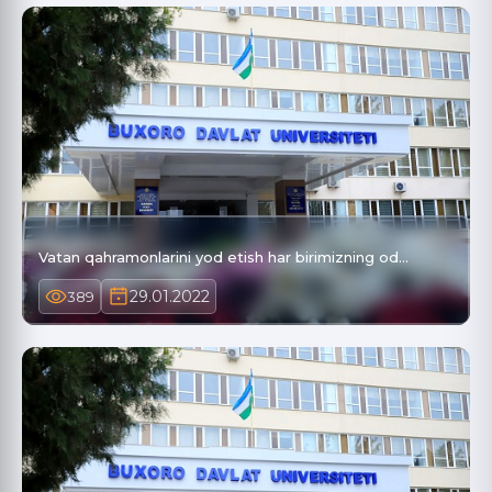
Vatan qahramonlarini yod etish har birimizning od…
29.01.2022
389