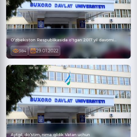
O‘zbekiston Respublikasida o‘tgan 2017 yil davomi…
29.01.2022
384
Aytgil, do’stim, nima qildik Vatan uchun