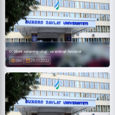
O`zbek xalqining ulug` va ardoqli farzandi
29.01.2022
380