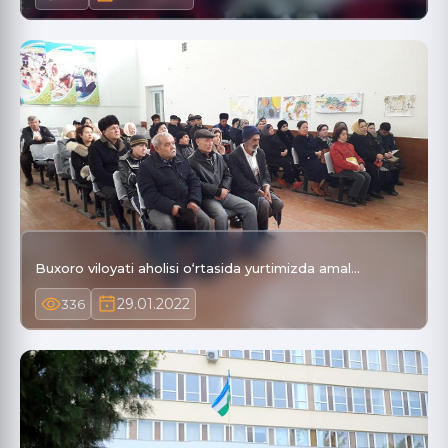
Buxoro viloyati aholisi o‘rtasida yurtimizda amal…
29.01.2022
336