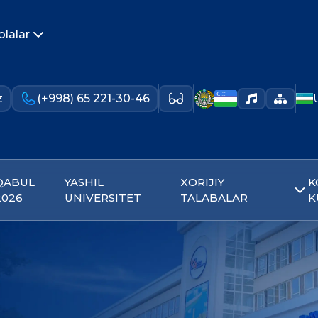
olalar
z
(+998) 65 221-30-46
QABUL
YASHIL
XORIJIY
K
2026
UNIVERSITET
TALABALAR
K