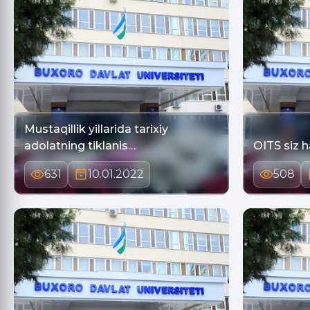
Mustaqillik yillarida tarixiy
adolatning tiklanis…
OITS siz h
631
10.01.2022
508