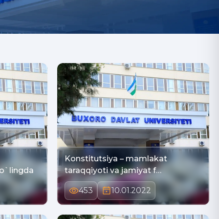
Konstitutsiya – mamlakat
 sening qo`lingda
taraqqiyoti va jamiyat f…
453
10.01.2022