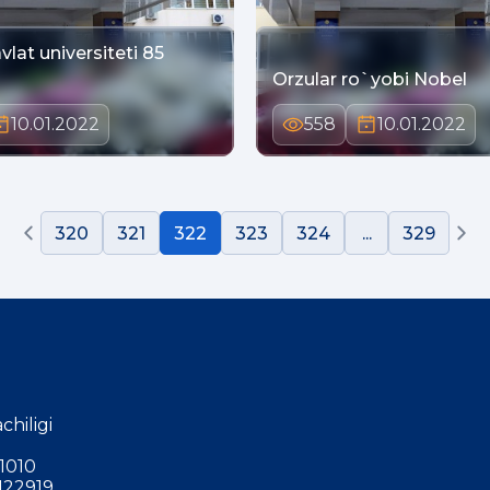
lat universiteti 85
Orzular ro`yobi Nobel
10.01.2022
558
10.01.2022
320
321
322
323
324
...
329
chiligi
1010
122919