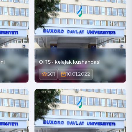
nni
OITS - kelajak kushandasi
501
10.01.2022