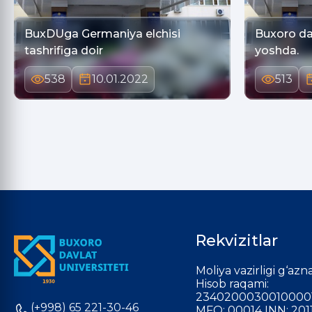
BuxDUga Germaniya elchisi
Buxoro dav
tashrifiga doir
yoshda.
538
10.01.2022
513
Rekvizitlar
Moliya vazirligi g‘azna
Hisob raqami:
2340200030010000
(+998) 65 221-30-46
MFO: 00014 INN: 201