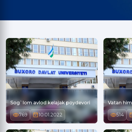
Sog`lom avlod kelajak poydevori
Vatan hi
769
10.01.2022
514