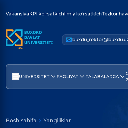
Vakansiya
KPI ko‘rsatkich
Ilmiy ko‘rsatkich
Tezkor hav
buxdu_rektor@buxdu.u
UNIVERSITET
FAOLIYAT
TALABALARGA
Bosh sahifa
Yangiliklar