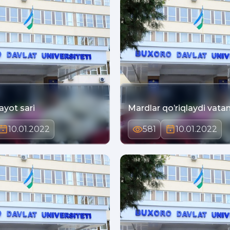
ayot sari
Mardlar qo’riqlaydi vata
10.01.2022
581
10.01.2022