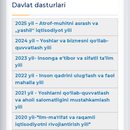
Davlat dasturlari
2025 yil – Atrof-muhitni asrash va
„yashil“ iqtisodiyot yili
2024 yil – Yoshlar va biznesni qo‘llab-
quvvatlash yili
2023 yil- Insonga e’tibor va sifatli ta’lim
yili
2022 yil - Inson qadrini ulug‘lash va faol
mahalla yili
2021 yil - Yoshlarni qo‘llab-quvvatlash
va aholi salomatligini mustahkamlash
yili
2020 yil-"Ilm-maʼrifat va raqamli
iqtisodiyotni rivojlantirish yili"