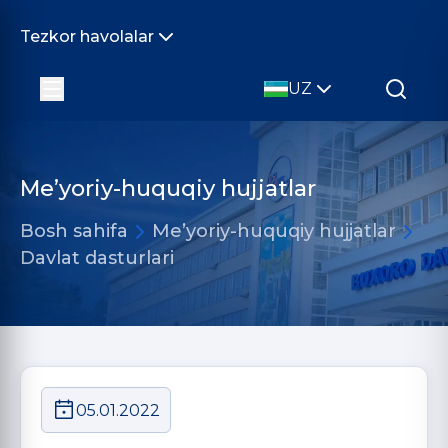
Tezkor havolalar
UZ
Me’yoriy-huquqiy hujjatlar
Bosh sahifa
Me’yoriy-huquqiy hujjatlar
Davlat dasturlari
05.01.2022