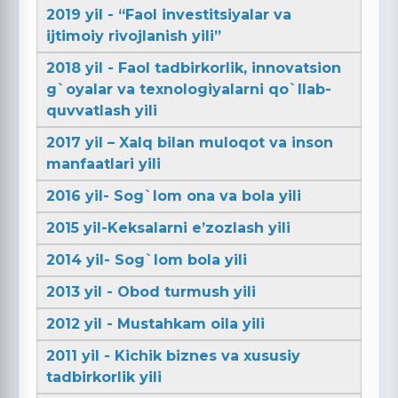
2019 yil - “Faol investitsiyalar va
ijtimoiy rivojlanish yili”
2018 yil - Faol tadbirkorlik, innovatsion
g`oyalar va texnologiyalarni qo`llab-
quvvatlash yili
2017 yil – Xalq bilan muloqot va inson
manfaatlari yili
2016 yil- Sog`lom ona va bola yili
2015 yil-Keksalarni e’zozlash yili
2014 yil- Sog`lom bola yili
2013 yil - Obod turmush yili
2012 yil - Mustahkam oila yili
2011 yil - Kichik biznes va xususiy
tadbirkorlik yili