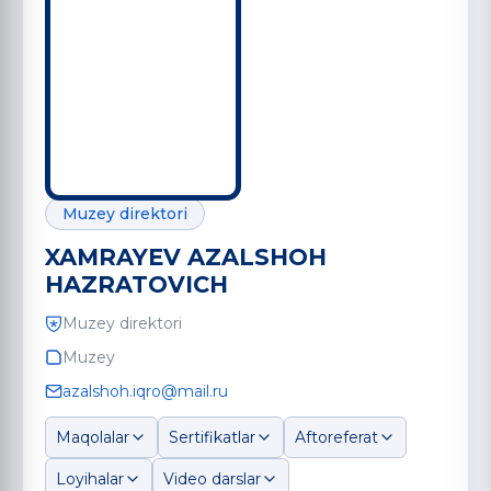
Muzey direktori
XAMRAYEV AZALSHOH
HAZRATOVICH
Muzey direktori
Muzey
azalshoh.iqro@mail.ru
Maqolalar
Sertifikatlar
Aftoreferat
Loyihalar
Video darslar