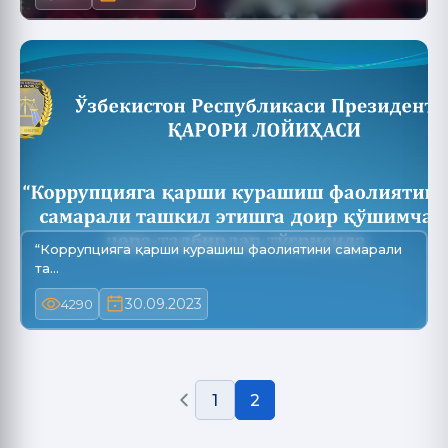
“Коррупцияга қарши курашиш фаолиятини самарали
та…
30.09.2023
4290
1
2