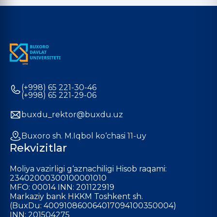
(+998) 65 221-30-46
(+998) 65 221-29-06
buxdu_rektor@buxdu.uz
Buxoro sh. M.Iqbol ko‘chasi 11-uy
Rekvizitlar
Moliya vazirligi g‘aznachiligi Hisob raqami:
23402000300100001010
MFO: 00014 INN: 201122919
Markaziy bank HKKM Toshkent sh.
(BuxDu: 400910860064017094100350004)
INN: 201504275