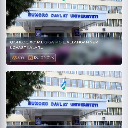
QISHLOQ XO‘JALIGIGA MO‘LJALLANGAN YER
UCHASTKALAR…
18.10.2023
589