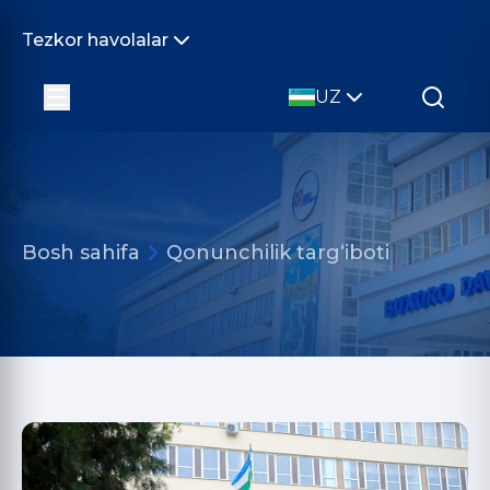
Tezkor havolalar
UZ
Bosh sahifa
Qonunchilik targ‘iboti