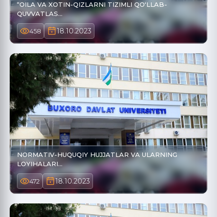
“OILA VA XOTIN-QIZLARNI TIZIMLI QOʻLLAB-
QUVVATLAS…
18.10.2023
458
NORMATIV-HUQUQIY HUJJATLAR VA ULARNING
LOYIHALARI…
18.10.2023
472