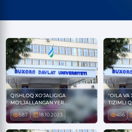
QISHLOQ XO‘JALIGIGA
“OILA VA
MO‘LJALLANGAN YER
TIZIMLI 
UCHASTKALAR…
587
18.10.2023
456