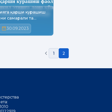
ияга қарши курашиш
ни самарали та…
30.09.2023
1
2
стерства
ета:
1010
1122919