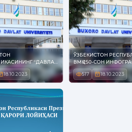
ТОН
ЎЗБЕКИСТОН РЕСПУБ
ИКАСИНИНГ “ДАВЛАТ
ВМҚ 250-СОН ИНФОГР
РИ ТЎҒ…
18.10.2023
517
18.10.2023