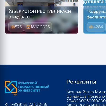
ЎЗБЕКИСТОН РЕСПУБЛИКАСИ
“Коррупц
ВМҚ 250-СОН
фаолияти
575
18.10.2023
4284
Реквизиты
Казначейство Мини
финансов Номер сч
2340200030010000
(+998) 65 221-30-46
МФО: 00014 ИНН: 20