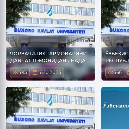
ЧОРВАЧИЛИК ТАРМОҚЛАРИНИ
ЎЗБЕКИС
ДАВЛАТ ТОМОНИДАН ЯНАДА
РЕСПУБЛ
ҚЎ…
ХАРИДЛА
493
18.10.2023
566