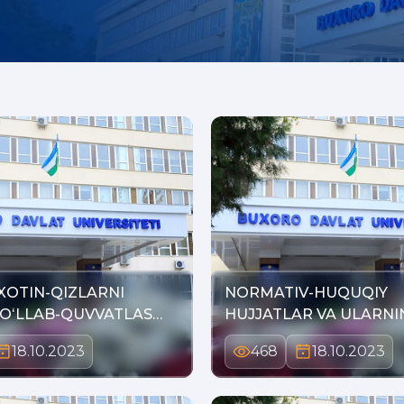
 XOTIN-QIZLARNI
NORMATIV-HUQUQIY
QOʻLLAB-QUVVATLAS…
HUJJATLAR VA ULARNI
LOYIHALARI…
18.10.2023
468
18.10.2023