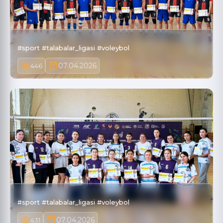
#sport #talabalar_ligasi #voleybol
07.04.2026
446
#sport #talabalar_ligasi #voleybol
07.04.2026
431