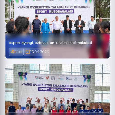
#sport #yangi_ozbekiston_talabalar_olimpiadasi
15.04.2026
588