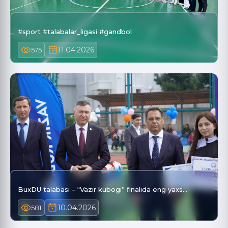
#sport #talabalar_ligasi #gandbol
11.04.2026
575
BuxDU talabasi – “Vazir kubogi” finalida eng yaxs…
10.04.2026
581