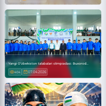
Yangi O‘zbekiston talabalari olimpiadasi: Buxorod…
07.04.2026
404