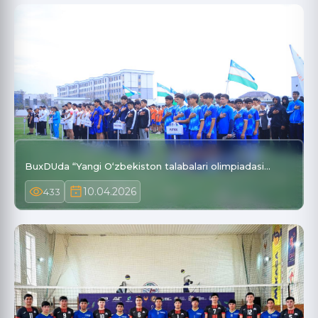
BuxDUda “Yangi O‘zbekiston talabalari olimpiadasi…
10.04.2026
433