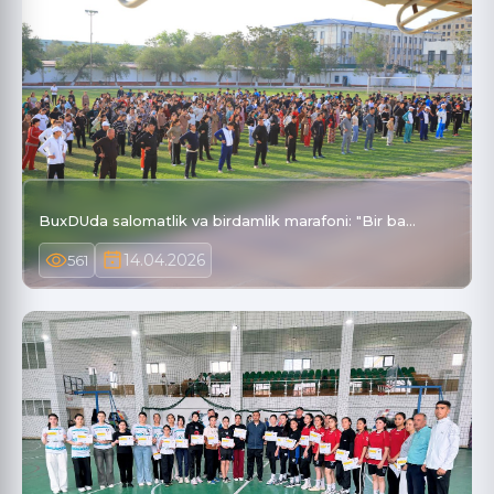
BuxDUda salomatlik va birdamlik marafoni: "Bir ba…
14.04.2026
561