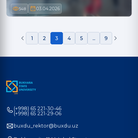
03.04.2026
548
1
2
3
4
5
...
9
(+998) 65 221-30-46
(+998) 65 221-29-06
buxdu_rektor@buxdu.uz