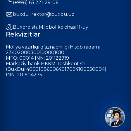
(+998) 65 221-29-06
buxdu_rektor@buxdu.uz
Buxoro sh. M.Iqbol ko‘chasi 11-uy
Rekvizitlar
Moliya vazirligi g‘aznachiligi Hisob raqami:
23402000300100001010
MFO: 00014 INN: 201122919
Markaziy bank HKKM Toshkent sh.
(BuxDu: 400910860064017094100350004)
INN: 201504275