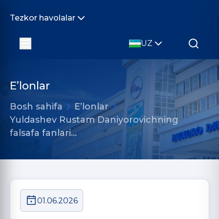
Tezkor havolalar
UZ
E’lonlar
Bosh sahifa
E’lonlar
Yuldashev Rustam Daniyorovichning
falsafa fanlari…
01.06.2026