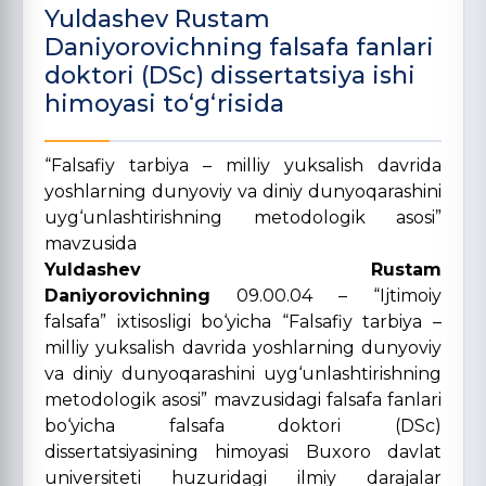
Yuldashev Rustam
Daniyorovichning falsafa fanlari
doktori (DSc) dissertatsiya ishi
himoyasi to‘g‘risida
“Falsafiy tarbiya – milliy yuksalish davrida
yoshlarning dunyoviy va diniy dunyoqarashini
uyg‘unlashtirishning metodologik asosi”
mavzusida
Yuldashev Rustam
Daniyorovichning
09.00.04 – “Ijtimoiy
falsafa” ixtisosligi bo‘yicha “Falsafiy tarbiya –
milliy yuksalish davrida yoshlarning dunyoviy
va diniy dunyoqarashini uyg‘unlashtirishning
metodologik asosi” mavzusidagi falsafa fanlari
bo‘yicha falsafa doktori (DSc)
dissertatsiyasining himoyasi Buxoro davlat
universiteti huzuridagi ilmiy darajalar