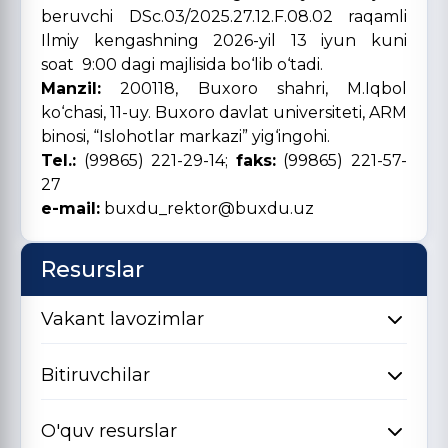
beruvchi DSc.03/2025.27.12.F.08.02 raqamli
Ilmiy kengashning 2026-yil 13 iyun kuni
soat 9:00 dagi majlisida bo‘lib o‘tadi.
Manzil:
200118, Buxoro shahri, M.Iqbol
ko‘chasi, 11-uy. Buxoro davlat universiteti, ARM
binosi, “Islohotlar markazi” yig‘ingohi.
Tel.:
(99865) 221-29-14;
faks:
(99865) 221-57-
27
e-mail:
buxdu_rektor@buxdu.uz
Resurslar
Vakant lavozimlar
Bitiruvchilar
O'quv resurslar