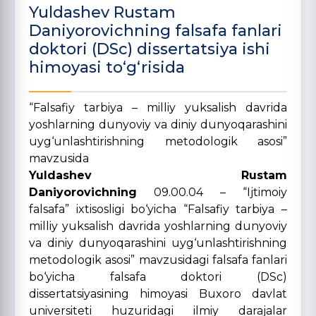
Yuldashev Rustam
Daniyorovichning falsafa fanlari
doktori (DSc) dissertatsiya ishi
himoyasi to‘g‘risida
“Falsafiy tarbiya – milliy yuksalish davrida
yoshlarning dunyoviy va diniy dunyoqarashini
uyg‘unlashtirishning metodologik asosi”
mavzusida
Yuldashev Rustam
Daniyorovichning
09.00.04 – “Ijtimoiy
falsafa” ixtisosligi bo‘yicha “Falsafiy tarbiya –
milliy yuksalish davrida yoshlarning dunyoviy
va diniy dunyoqarashini uyg‘unlashtirishning
metodologik asosi” mavzusidagi falsafa fanlari
bo‘yicha falsafa doktori (DSc)
dissertatsiyasining himoyasi Buxoro davlat
universiteti huzuridagi ilmiy darajalar