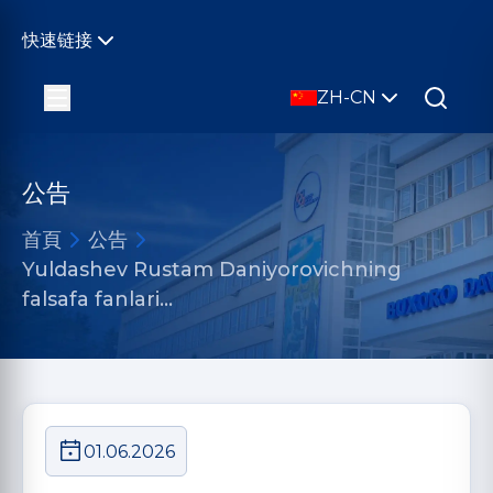
快速链接
ZH-CN
公告
首頁
公告
Yuldashev Rustam Daniyorovichning
falsafa fanlari…
01.06.2026