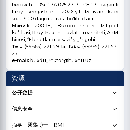
beruvchi DSc.03/2025.27.12.F.08.02 raqamli
Ilmiy kengashning 2026-yil 13 iyun kuni
soat 9:00 dagi majlisida bo‘lib o‘tadi.
Manzil:
200118, Buxoro shahri, M.Iqbol
ko‘chasi, 11-uy. Buxoro davlat universiteti, ARM
binosi, “Islohotlar markazi” yig‘ingohi.
Tel.:
(99865) 221-29-14;
faks:
(99865) 221-57-
27
e-mail:
buxdu_rektor@buxdu.uz
資源
公开数据
信息安全
摘要、醫學博士、BMI