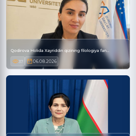
Qodirova Holida Xayriddin qizining filologiya fan…
06.08.2026
37