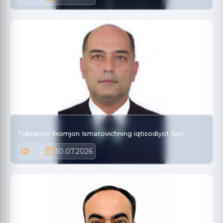
Tuksanov Ilxomjon Ismatovichning iqtisodiyot fanl…
30.07.2026
101