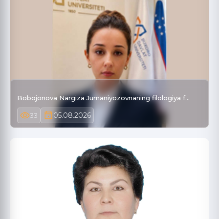
Bobojonova Nargiza Jumaniyozovnaning filologiya f…
05.08.2026
33