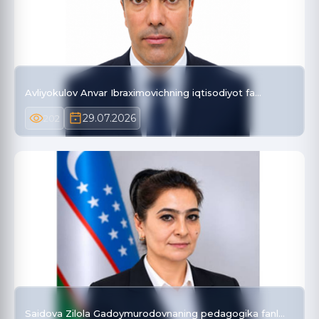
Avliyokulov Anvar Ibraximovichning iqtisodiyot fa…
29.07.2026
202
Saidova Zilola Gadoymurodovnaning pedagogika fanl…