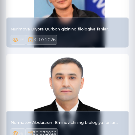
Nurimova Diyora Qurbon qizining filologiya fanlar…
31.07.2026
165
Normatov Abduraxim Eminovichning biologiya fanlar…
30.07.2026
98