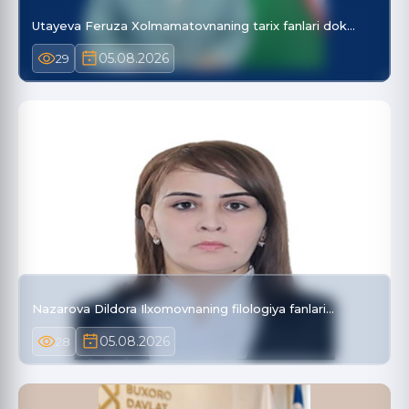
Utayeva Feruza Xolmamatovnaning tarix fanlari dok…
05.08.2026
29
Nazarova Dildora Ilxomovnaning filologiya fanlari…
05.08.2026
28