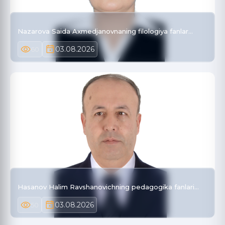
Nazarova Saida Axmedjanovnaning filologiya fanlar…
03.08.2026
60
Hasanov Halim Ravshanovichning pedagogika fanlari…
03.08.2026
50