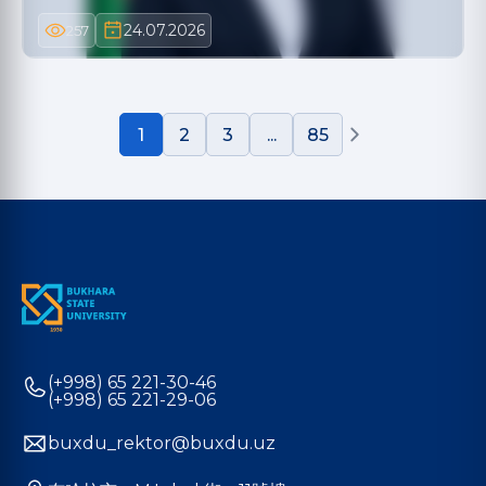
24.07.2026
257
1
2
3
...
85
(+998) 65 221-30-46
(+998) 65 221-29-06
buxdu_rektor@buxdu.uz