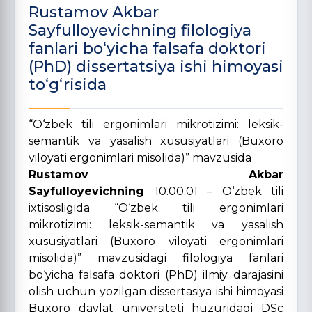
Rustamov Akbar
Sayfulloyevichning filologiya
fanlari bo‘yicha falsafa doktori
(PhD) dissertatsiya ishi himoyasi
to‘g‘risida
“O‘zbek tili ergonimlari mikrotizimi: leksik-
semantik va yasalish xususiyatlari (Buxoro
viloyati ergonimlari misolida)” mavzusida
Rustamov Akbar
Sayfulloyevichning
10.00.01 – O‘zbek tili
ixtisosligida “O‘zbek tili ergonimlari
mikrotizimi: leksik-semantik va yasalish
xususiyatlari (Buxoro viloyati ergonimlari
misolida)” mavzusidagi filologiya fanlari
bo‘yicha falsafa doktori (PhD) ilmiy
darajasini
olish uchun yozilgan dissertasiya ishi himoyasi
Buxoro davlat universiteti huzuridagi DSc