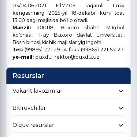
03/04.06.2021 Fil.72.09 raqamli Ilmiy
kengashning 2025-yil 18-dekabr kuni soat
13:00 dagi majlisida bo‘lib o‘tadi.
Manzil:
200118, Buxoro shahri, M.Iqbol
ko‘chasi, 11-uy. Buxoro davlat universiteti,
Bosh binosi, kichik majlislar yig‘ingohi.
Tel.:
(99865) 221-29-14; faks: (99865) 221-57-27
ye-mail:
buxdu_rektor@buxdu.uz
Resurslar
Vakant lavozimlar
Bitiruvchilar
O'quv resurslar