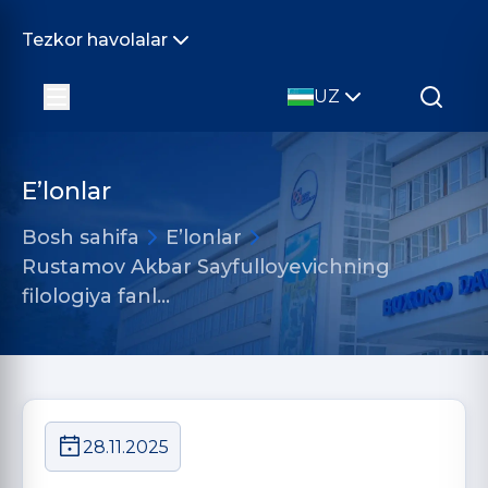
Tezkor havolalar
UZ
E’lonlar
Bosh sahifa
E’lonlar
Rustamov Akbar Sayfulloyevichning
filologiya fanl…
28.11.2025